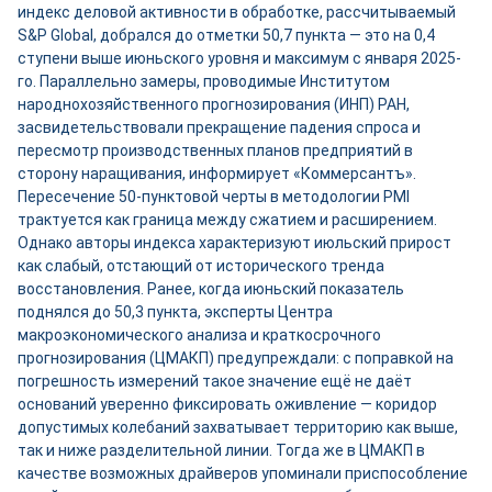
индекс деловой активности в обработке, рассчитываемый
S&P Global, добрался до отметки 50,7 пункта — это на 0,4
ступени выше июньского уровня и максимум с января 2025-
го. Параллельно замеры, проводимые Институтом
народнохозяйственного прогнозирования (ИНП) РАН,
засвидетельствовали прекращение падения спроса и
пересмотр производственных планов предприятий в
сторону наращивания, информирует «Коммерсантъ».
Пересечение 50-пунктовой черты в методологии PMI
трактуется как граница между сжатием и расширением.
Однако авторы индекса характеризуют июльский прирост
как слабый, отстающий от исторического тренда
восстановления. Ранее, когда июньский показатель
поднялся до 50,3 пункта, эксперты Центра
макроэкономического анализа и краткосрочного
прогнозирования (ЦМАКП) предупреждали: с поправкой на
погрешность измерений такое значение ещё не даёт
оснований уверенно фиксировать оживление — коридор
допустимых колебаний захватывает территорию как выше,
так и ниже разделительной линии. Тогда же в ЦМАКП в
качестве возможных драйверов упоминали приспособление