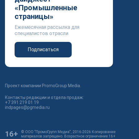
«Промышленные
страницы»
Ежемесячная рассылка для
специалистов отрасли
Подписаться
Проект компании PromoGroup Media.
Контакты редакции и отдела продаж:
+7 391 219 01 19
indpages@pgmedia.ru
16+
© ООО "ПромоГрупп Медиа", 2016-2026 Копирование
материалов запрещено. Возрастное ограничение 16+