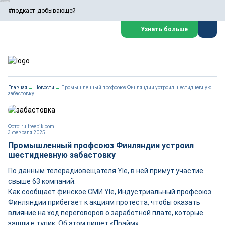
#подкаст_добывающей
Узнать больше
Главная
→
Новости
→
Промышленный профсоюз Финляндии устроил шестидневную
забастовку
Фото: ru.freepik.com
3 февраля 2025
Промышленный профсоюз Финляндии устроил
шестидневную забастовку
По данным телерадиовещателя Yle, в ней примут участие
свыше 63 компаний.
Как сообщает финское СМИ Yle, Индустриальный профсоюз
Финляндии прибегает к акциям протеста, чтобы оказать
влияние на ход переговоров о заработной плате, которые
зашли в тупик. Об этом пишет «Прайм».