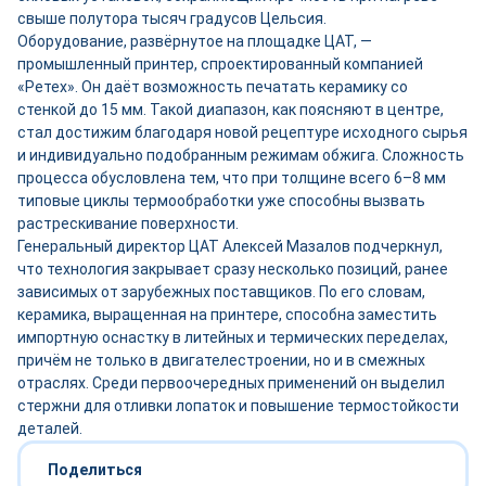
свыше полутора тысяч градусов Цельсия.
Оборудование, развёрнутое на площадке ЦАТ, —
промышленный принтер, спроектированный компанией
«Ретех». Он даёт возможность печатать керамику со
стенкой до 15 мм. Такой диапазон, как поясняют в центре,
стал достижим благодаря новой рецептуре исходного сырья
и индивидуально подобранным режимам обжига. Сложность
процесса обусловлена тем, что при толщине всего 6–8 мм
типовые циклы термообработки уже способны вызвать
растрескивание поверхности.
Генеральный директор ЦАТ Алексей Мазалов подчеркнул,
что технология закрывает сразу несколько позиций, ранее
зависимых от зарубежных поставщиков. По его словам,
керамика, выращенная на принтере, способна заместить
импортную оснастку в литейных и термических переделах,
причём не только в двигателестроении, но и в смежных
отраслях. Среди первоочередных применений он выделил
стержни для отливки лопаток и повышение термостойкости
деталей.
Поделиться