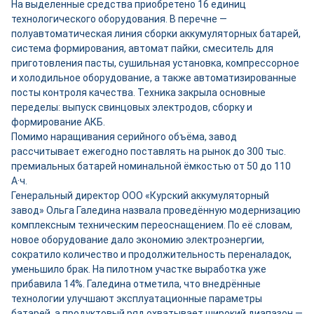
На выделенные средства приобретено 16 единиц
технологического оборудования. В перечне —
полуавтоматическая линия сборки аккумуляторных батарей,
система формирования, автомат пайки, смеситель для
приготовления пасты, сушильная установка, компрессорное
и холодильное оборудование, а также автоматизированные
посты контроля качества. Техника закрыла основные
переделы: выпуск свинцовых электродов, сборку и
формирование АКБ.
Помимо наращивания серийного объёма, завод
рассчитывает ежегодно поставлять на рынок до 300 тыс.
премиальных батарей номинальной ёмкостью от 50 до 110
А·ч.
Генеральный директор ООО «Курский аккумуляторный
завод» Ольга Галедина назвала проведённую модернизацию
комплексным техническим переоснащением. По её словам,
новое оборудование дало экономию электроэнергии,
сократило количество и продолжительность переналадок,
уменьшило брак. На пилотном участке выработка уже
прибавила 14%. Галедина отметила, что внедрённые
технологии улучшают эксплуатационные параметры
батарей, а продуктовый ряд охватывает широкий диапазон —