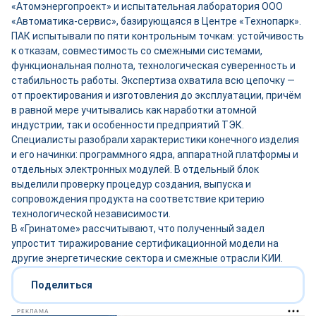
«Атомэнергопроект» и испытательная лаборатория ООО
«Автоматика-сервис», базирующаяся в Центре «Технопарк».
ПАК испытывали по пяти контрольным точкам: устойчивость
к отказам, совместимость со смежными системами,
функциональная полнота, технологическая суверенность и
стабильность работы. Экспертиза охватила всю цепочку —
от проектирования и изготовления до эксплуатации, причём
в равной мере учитывались как наработки атомной
индустрии, так и особенности предприятий ТЭК.
Специалисты разобрали характеристики конечного изделия
и его начинки: программного ядра, аппаратной платформы и
отдельных электронных модулей. В отдельный блок
выделили проверку процедур создания, выпуска и
сопровождения продукта на соответствие критерию
технологической независимости.
В «Гринатоме» рассчитывают, что полученный задел
упростит тиражирование сертификационной модели на
другие энергетические сектора и смежные отрасли КИИ.
Поделиться
РЕКЛАМА