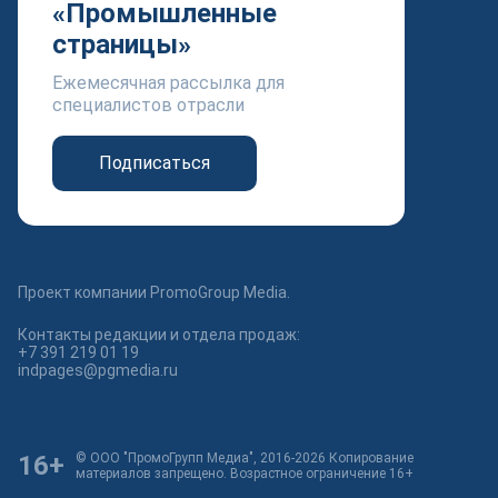
«Промышленные
страницы»
Ежемесячная рассылка для
специалистов отрасли
Подписаться
Проект компании PromoGroup Media.
Контакты редакции и отдела продаж:
+7 391 219 01 19
indpages@pgmedia.ru
16+
© ООО "ПромоГрупп Медиа", 2016-2026 Копирование
материалов запрещено. Возрастное ограничение 16+