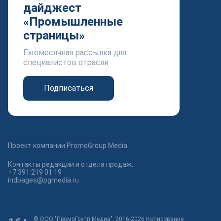
дайджест
«Промышленные
страницы»
Ежемесячная рассылка для
специалистов отрасли
Подписаться
Проект компании PromoGroup Media.
Контакты редакции и отдела продаж:
+7 391 219 01 19
indpages@pgmedia.ru
© ООО "ПромоГрупп Медиа", 2016-2026 Копирование