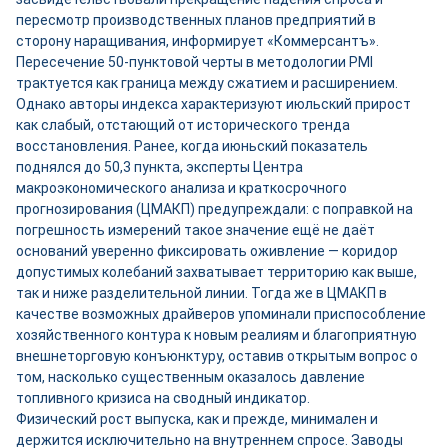
пересмотр производственных планов предприятий в
сторону наращивания, информирует «Коммерсантъ».
Пересечение 50-пунктовой черты в методологии PMI
трактуется как граница между сжатием и расширением.
Однако авторы индекса характеризуют июльский прирост
как слабый, отстающий от исторического тренда
восстановления. Ранее, когда июньский показатель
поднялся до 50,3 пункта, эксперты Центра
макроэкономического анализа и краткосрочного
прогнозирования (ЦМАКП) предупреждали: с поправкой на
погрешность измерений такое значение ещё не даёт
оснований уверенно фиксировать оживление — коридор
допустимых колебаний захватывает территорию как выше,
так и ниже разделительной линии. Тогда же в ЦМАКП в
качестве возможных драйверов упоминали приспособление
хозяйственного контура к новым реалиям и благоприятную
внешнеторговую конъюнктуру, оставив открытым вопрос о
том, насколько существенным оказалось давление
топливного кризиса на сводный индикатор.
Физический рост выпуска, как и прежде, минимален и
держится исключительно на внутреннем спросе. Заводы