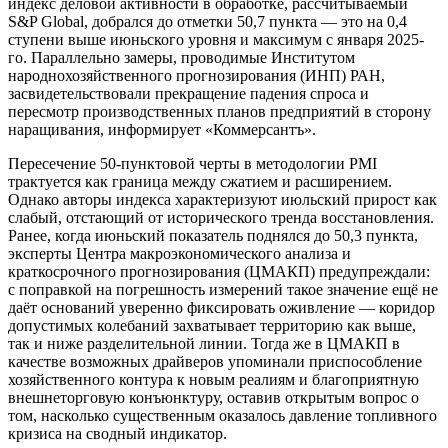
индекс деловой активности в обработке, рассчитываемый
S&P Global, добрался до отметки 50,7 пункта — это на 0,4
ступени выше июньского уровня и максимум с января 2025-
го. Параллельно замеры, проводимые Институтом
народнохозяйственного прогнозирования (ИНП) РАН,
засвидетельствовали прекращение падения спроса и
пересмотр производственных планов предприятий в сторону
наращивания, информирует «Коммерсантъ».
Пересечение 50-пунктовой черты в методологии PMI
трактуется как граница между сжатием и расширением.
Однако авторы индекса характеризуют июльский прирост как
слабый, отстающий от исторического тренда восстановления.
Ранее, когда июньский показатель поднялся до 50,3 пункта,
эксперты Центра макроэкономического анализа и
краткосрочного прогнозирования (ЦМАКП) предупреждали:
с поправкой на погрешность измерений такое значение ещё не
даёт оснований уверенно фиксировать оживление — коридор
допустимых колебаний захватывает территорию как выше,
так и ниже разделительной линии. Тогда же в ЦМАКП в
качестве возможных драйверов упоминали приспособление
хозяйственного контура к новым реалиям и благоприятную
внешнеторговую конъюнктуру, оставив открытым вопрос о
том, насколько существенным оказалось давление топливного
кризиса на сводный индикатор.