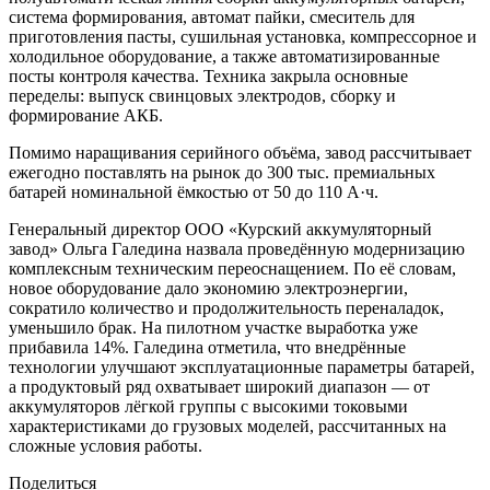
система формирования, автомат пайки, смеситель для
приготовления пасты, сушильная установка, компрессорное и
холодильное оборудование, а также автоматизированные
посты контроля качества. Техника закрыла основные
переделы: выпуск свинцовых электродов, сборку и
формирование АКБ.
Помимо наращивания серийного объёма, завод рассчитывает
ежегодно поставлять на рынок до 300 тыс. премиальных
батарей номинальной ёмкостью от 50 до 110 А·ч.
Генеральный директор ООО «Курский аккумуляторный
завод» Ольга Галедина назвала проведённую модернизацию
комплексным техническим переоснащением. По её словам,
новое оборудование дало экономию электроэнергии,
сократило количество и продолжительность переналадок,
уменьшило брак. На пилотном участке выработка уже
прибавила 14%. Галедина отметила, что внедрённые
технологии улучшают эксплуатационные параметры батарей,
а продуктовый ряд охватывает широкий диапазон — от
аккумуляторов лёгкой группы с высокими токовыми
характеристиками до грузовых моделей, рассчитанных на
сложные условия работы.
Поделиться