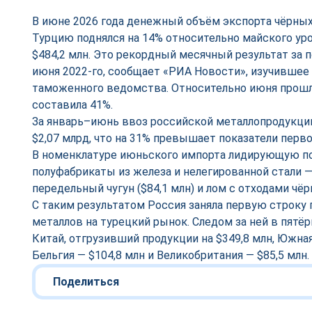
В июне 2026 года денежный объём экспорта чёрных
Турцию поднялся на 14% относительно майского ур
$484,2 млн. Это рекордный месячный результат за 
июня 2022-го, сообщает «РИА Новости», изучившее
таможенного ведомства. Относительно июня прошл
составила 41%.
За январь–июнь ввоз российской металлопродукци
$2,07 млрд, что на 31% превышает показатели перво
В номенклатуре июньского импорта лидирующую 
полуфабрикаты из железа и нелегированной стали —
передельный чугун ($84,1 млн) и лом с отходами чёр
С таким результатом Россия заняла первую строку
металлов на турецкий рынок. Следом за ней в пятё
Китай, отгрузивший продукции на $349,8 млн, Южная
Бельгия — $104,8 млн и Великобритания — $85,5 млн.
Поделиться