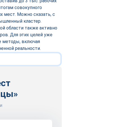
ставив до 3 тыс. рабочих
итогам совокупного
х мест. Можно сказать, с
ышленный кластер.
ой области также активно
ов. Для этих целей уже
е методы, включая
ненной реальности.
ест
ицы»
и