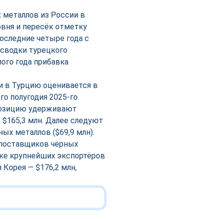
 металлов из России в
овня и пересёк отметку
последние четыре года с
 сводки турецкого
ого года прибавка
и в Турцию оценивается в
го полугодия 2025-го.
позицию удерживают
 $165,3 млн. Далее следуют
ных металлов ($69,9 млн).
 поставщиков чёрных
рке крупнейших экспортёров
 Корея — $176,2 млн,