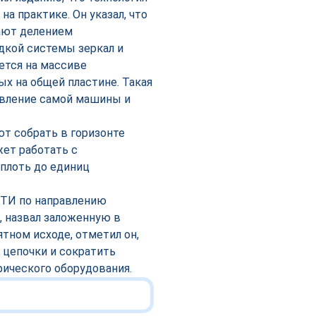
а практике. Он указал, что
чают делением
дкой системы зеркал и
ется на массиве
х на общей пластине. Такая
шевление самой машины и
т собрать в горизонте
жет работать с
вплоть до единиц
НТИ по направлению
 назвал заложенную в
тном исходе, отметил он,
цепочки и сократить
фического оборудования.