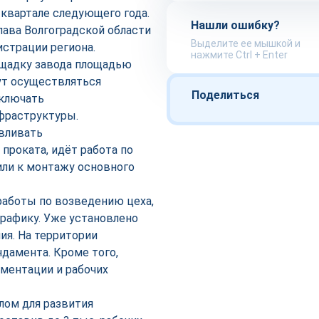
квартале следующего года.
Нашли ошибку?
лава Волгоградской области
Выделите ее мышкой и
страции региона.
нажмите Ctrl + Enter
ощадку завода площадью
дут осуществляться
Поделиться
включать
фраструктуры.
авливать
проката, идёт работа по
или к монтажу основного
работы по возведению цеха,
графику. Уже установлено
ия. На территории
дамента. Кроме того,
ментации и рабочих
лом для развития