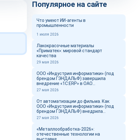
Популярное на сайте
Что умеют ИИ-агенты в
промышленности
1 июля 2026
Лакокрасочные материалы
«Приматек»: мировой стандарт
качества
29 мая 2026
ООО «Индустрия информатики» (под
брендом ГЭНДАЛЬФ) завершила
внедрение «1С:ERP» в ОАО
«Новоросцемент» и выпустил фильм о
27 мая 2026
проекте
От автоматизации до фильма. Как
ООО «Индустрия информатики» (под
брендом ГЭНДАЛЬФ) внедрила
«1С:ERP» в ОАО «Новоросцемент»
27 мая 2026
«Металлообработка-2026»:
отечественные технологии на
выставке