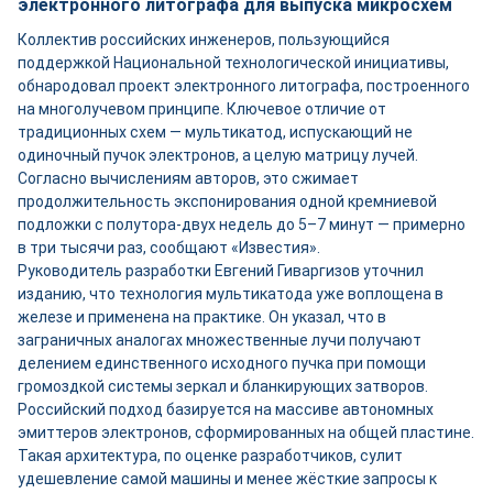
электронного литографа для выпуска микросхем
Коллектив российских инженеров, пользующийся
поддержкой Национальной технологической инициативы,
обнародовал проект электронного литографа, построенного
на многолучевом принципе. Ключевое отличие от
традиционных схем — мультикатод, испускающий не
одиночный пучок электронов, а целую матрицу лучей.
Согласно вычислениям авторов, это сжимает
продолжительность экспонирования одной кремниевой
подложки с полутора-двух недель до 5–7 минут — примерно
в три тысячи раз, сообщают «Известия».
Руководитель разработки Евгений Гиваргизов уточнил
изданию, что технология мультикатода уже воплощена в
железе и применена на практике. Он указал, что в
заграничных аналогах множественные лучи получают
делением единственного исходного пучка при помощи
громоздкой системы зеркал и бланкирующих затворов.
Российский подход базируется на массиве автономных
эмиттеров электронов, сформированных на общей пластине.
Такая архитектура, по оценке разработчиков, сулит
удешевление самой машины и менее жёсткие запросы к