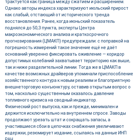
трактуется как граница между сжатием и расширением.
Однако авторы индекса характеризуют июльский прирост
как слабый, отстающий от исторического тренда
восстановления. Ранее, когда июньский показатель
поднялся до 50,3 пункта, эксперты Центра
макроэкономического анализа и краткосрочного
прогнозирования (ЦМАКП) предупреждали: с поправкой на
погрешность измерений такое значение ещё не даёт
оснований уверенно фиксировать оживление — коридор
допустимых колебаний захватывает территорию как выше,
так и ниже разделительной линии. Тогда же в ЦМАКП в
качестве возможных драйверов упоминали приспособление
хозяйственного контура к новым реалиям и благоприятную
внешнеторговую конъюнктуру, оставив открытым вопрос о
том, насколько существенным оказалось давление
топливного кризиса на сводный индикатор.
Физический рост выпуска, как и прежде, минимален и
держится исключительно на внутреннем спросе. Заводы
продолжают урезать штат и сокращать запасы, а
участившиеся сбои в цепочках снабжения увеличивают
издержки, резюмирует издание, ссылаясь на данные ИНП
РАН.