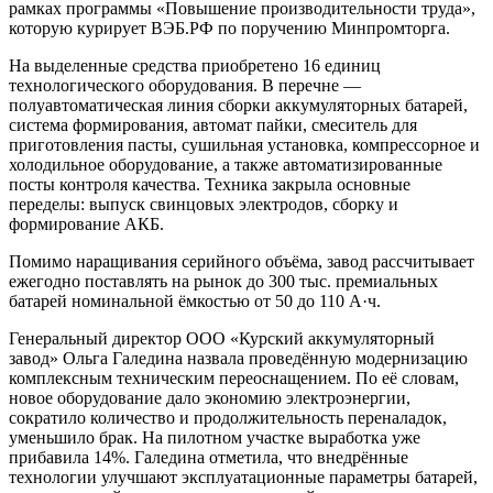
рамках программы «Повышение производительности труда»,
которую курирует ВЭБ.РФ по поручению Минпромторга.
На выделенные средства приобретено 16 единиц
технологического оборудования. В перечне —
полуавтоматическая линия сборки аккумуляторных батарей,
система формирования, автомат пайки, смеситель для
приготовления пасты, сушильная установка, компрессорное и
холодильное оборудование, а также автоматизированные
посты контроля качества. Техника закрыла основные
переделы: выпуск свинцовых электродов, сборку и
формирование АКБ.
Помимо наращивания серийного объёма, завод рассчитывает
ежегодно поставлять на рынок до 300 тыс. премиальных
батарей номинальной ёмкостью от 50 до 110 А·ч.
Генеральный директор ООО «Курский аккумуляторный
завод» Ольга Галедина назвала проведённую модернизацию
комплексным техническим переоснащением. По её словам,
новое оборудование дало экономию электроэнергии,
сократило количество и продолжительность переналадок,
уменьшило брак. На пилотном участке выработка уже
прибавила 14%. Галедина отметила, что внедрённые
технологии улучшают эксплуатационные параметры батарей,