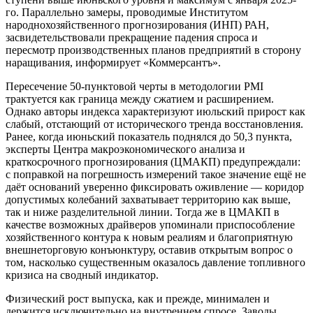
го. Параллельно замеры, проводимые Институтом
народнохозяйственного прогнозирования (ИНП) РАН,
засвидетельствовали прекращение падения спроса и
пересмотр производственных планов предприятий в сторону
наращивания, информирует «Коммерсантъ».
Пересечение 50-пунктовой черты в методологии PMI
трактуется как граница между сжатием и расширением.
Однако авторы индекса характеризуют июльский прирост как
слабый, отстающий от исторического тренда восстановления.
Ранее, когда июньский показатель поднялся до 50,3 пункта,
эксперты Центра макроэкономического анализа и
краткосрочного прогнозирования (ЦМАКП) предупреждали:
с поправкой на погрешность измерений такое значение ещё не
даёт оснований уверенно фиксировать оживление — коридор
допустимых колебаний захватывает территорию как выше,
так и ниже разделительной линии. Тогда же в ЦМАКП в
качестве возможных драйверов упоминали приспособление
хозяйственного контура к новым реалиям и благоприятную
внешнеторговую конъюнктуру, оставив открытым вопрос о
том, насколько существенным оказалось давление топливного
кризиса на сводный индикатор.
Физический рост выпуска, как и прежде, минимален и
держится исключительно на внутреннем спросе. Заводы