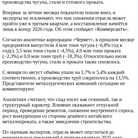
производства чугуна, стали и готового проката.
Впервые за летние месяцы показатели пошли вниз, и
эксперты не исключают, что пик снижения отрасль может
пройти уже в третьем квартале, а восстановление начнётся
лишь к концу 2026 года. Об этом сообщает «Коммерсантъ».
Согласно аналитике корпорации «Чермет», в прошлом месяце
предприятия выпустили 4 млн тонн чугуна (−6,8% год к
году), 5,5 млн тонн стали (−4,5%), 4,9 млн тонн проката
(−2,3%) и 0,9 млн тонн труб (−18,3%). Относительно июля
производство чугуна, стали и проката также снизилось.
С января по август объёмы упали на 1,7% и 5,4% каждый
соответственно, а производство труб сократилось на 13,5%.
Представители металлургических компаний ситуацию не
комментируют.
Аналитики считают, что спад носит как сезонный, так и
структурный характер. Влияние оказывают отпускной
период, проведение ремонтов, снижение внутреннего спроса,
рост конкуренции со стороны дешёвого китайского
металлопроката, а также замедление строительства.
По оценкам экспертов, отрасль может опуститься до
минимальных показателей в третьем квартале 2025 года.