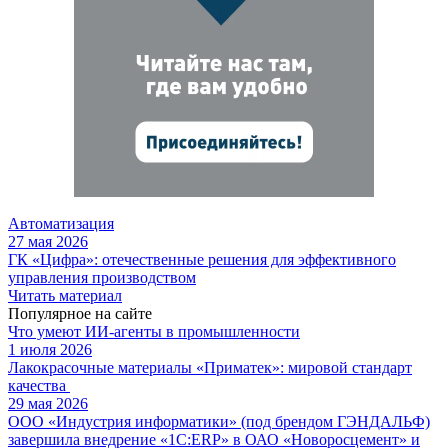
Автоматизация
27 мая 2026
ГК «Цифра»: отечественные решения для эффективного
управления производством
Читать материал
Популярное на сайте
Что умеют ИИ-агенты в промышленности
1 июля 2026
Лакокрасочные материалы «Приматек»: мировой стандарт
качества
29 мая 2026
ООО «Индустрия информатики» (под брендом ГЭНДАЛЬФ)
завершила внедрение «1С:ERP» в ОАО «Новоросцемент» и