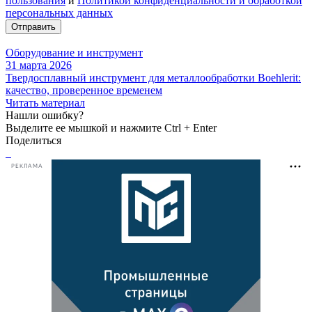
пользования
и
Политикой конфиденциальности и обработкой
персональных данных
Отправить
Оборудование и инструмент
31 марта 2026
Твердосплавный инструмент для металлообработки Boehlerit:
качество, проверенное временем
Читать материал
Нашли ошибку?
Выделите ее мышкой и нажмите Ctrl + Enter
Поделиться
РЕКЛАМА