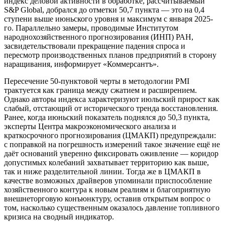
индекс деловой активности в обработке, рассчитываемый
S&P Global, добрался до отметки 50,7 пункта — это на 0,4
ступени выше июньского уровня и максимум с января 2025-
го. Параллельно замеры, проводимые Институтом
народнохозяйственного прогнозирования (ИНП) РАН,
засвидетельствовали прекращение падения спроса и
пересмотр производственных планов предприятий в сторону
наращивания, информирует «Коммерсантъ».
Пересечение 50-пунктовой черты в методологии PMI
трактуется как граница между сжатием и расширением.
Однако авторы индекса характеризуют июльский прирост как
слабый, отстающий от исторического тренда восстановления.
Ранее, когда июньский показатель поднялся до 50,3 пункта,
эксперты Центра макроэкономического анализа и
краткосрочного прогнозирования (ЦМАКП) предупреждали:
с поправкой на погрешность измерений такое значение ещё не
даёт оснований уверенно фиксировать оживление — коридор
допустимых колебаний захватывает территорию как выше,
так и ниже разделительной линии. Тогда же в ЦМАКП в
качестве возможных драйверов упоминали приспособление
хозяйственного контура к новым реалиям и благоприятную
внешнеторговую конъюнктуру, оставив открытым вопрос о
том, насколько существенным оказалось давление топливного
кризиса на сводный индикатор.