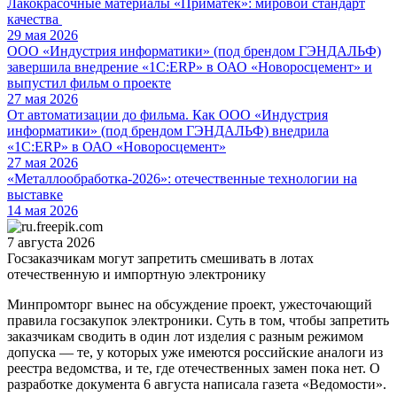
Лакокрасочные материалы «Приматек»: мировой стандарт
качества
29 мая 2026
ООО «Индустрия информатики» (под брендом ГЭНДАЛЬФ)
завершила внедрение «1С:ERP» в ОАО «Новоросцемент» и
выпустил фильм о проекте
27 мая 2026
От автоматизации до фильма. Как ООО «Индустрия
информатики» (под брендом ГЭНДАЛЬФ) внедрила
«1С:ERP» в ОАО «Новоросцемент»
27 мая 2026
«Металлообработка-2026»: отечественные технологии на
выставке
14 мая 2026
7 августа 2026
Госзаказчикам могут запретить смешивать в лотах
отечественную и импортную электронику
Минпромторг вынес на обсуждение проект, ужесточающий
правила госзакупок электроники. Суть в том, чтобы запретить
заказчикам сводить в один лот изделия с разным режимом
допуска — те, у которых уже имеются российские аналоги из
реестра ведомства, и те, где отечественных замен пока нет. О
разработке документа 6 августа написала газета «Ведомости».