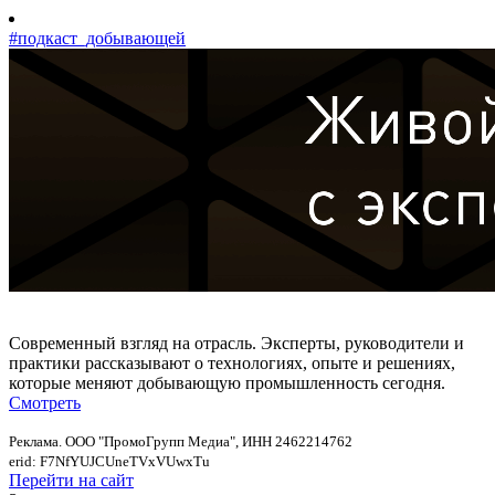
#подкаст_добывающей
Современный взгляд на отрасль. Эксперты, руководители и
практики рассказывают о технологиях, опыте и решениях,
которые меняют добывающую промышленность сегодня.
Смотреть
Реклама. ООО "ПромоГрупп Медиа", ИНН 2462214762
erid: F7NfYUJCUneTVxVUwxTu
Перейти на сайт