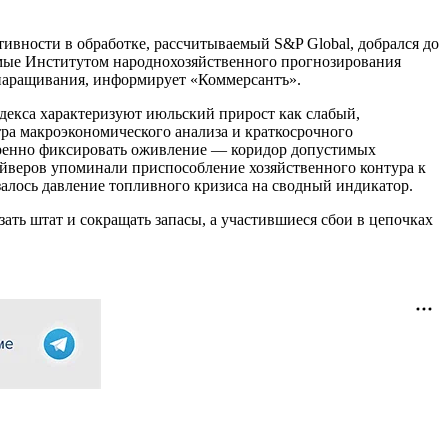
ивности в обработке, рассчитываемый S&P Global, добрался до
димые Институтом народнохозяйственного прогнозирования
 наращивания, информирует «Коммерсантъ».
декса характеризуют июльский прирост как слабый,
тра макроэкономического анализа и краткосрочного
еренно фиксировать оживление — коридор допустимых
айверов упоминали приспособление хозяйственного контура к
алось давление топливного кризиса на сводный индикатор.
ать штат и сокращать запасы, а участившиеся сбои в цепочках