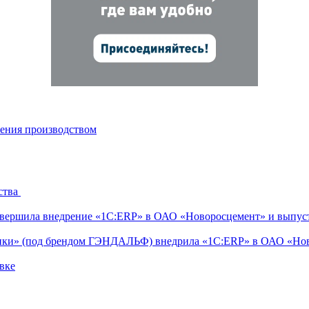
ления производством
ства
ершила внедрение «1С:ERP» в ОАО «Новоросцемент» и выпуст
тики» (под брендом ГЭНДАЛЬФ) внедрила «1С:ERP» в ОАО «Но
вке