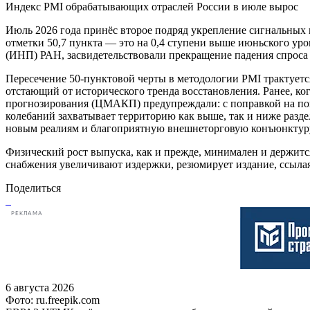
Индекс PMI обрабатывающих отраслей России в июле вырос
Июль 2026 года принёс второе подряд укрепление сигнальных 
отметки 50,7 пункта — это на 0,4 ступени выше июньского ур
(ИНП) РАН, засвидетельствовали прекращение падения спроса
Пересечение 50-пунктовой черты в методологии PMI трактуетс
отстающий от исторического тренда восстановления. Ранее, ко
прогнозирования (ЦМАКП) предупреждали: с поправкой на пог
колебаний захватывает территорию как выше, так и ниже раз
новым реалиям и благоприятную внешнеторговую конъюнктуру,
Физический рост выпуска, как и прежде, минимален и держитс
снабжения увеличивают издержки, резюмирует издание, ссыл
Поделиться
РЕКЛАМА
6 августа 2026
Фото: ru.freepik.com