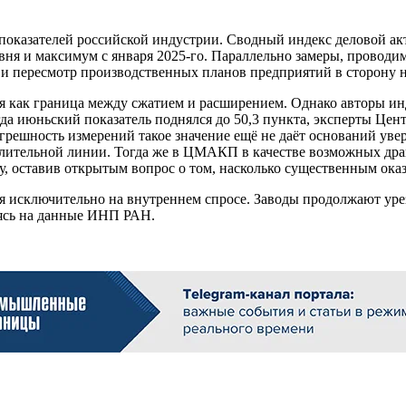
показателей российской индустрии. Сводный индекс деловой акт
овня и максимум с января 2025-го. Параллельно замеры, прово
 и пересмотр производственных планов предприятий в сторону
я как граница между сжатием и расширением. Однако авторы ин
гда июньский показатель поднялся до 50,3 пункта, эксперты Цен
решность измерений такое значение ещё не даёт оснований ув
делительной линии. Тогда же в ЦМАКП в качестве возможных др
 оставив открытым вопрос о том, насколько существенным оказ
я исключительно на внутреннем спросе. Заводы продолжают урез
аясь на данные ИНП РАН.