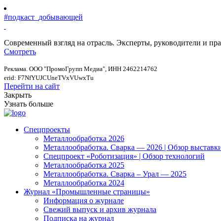
#подкаст_добывающей
Современный взгляд на отрасль. Эксперты, руководители и п
Смотреть
Реклама. ООО "ПромоГрупп Медиа", ИНН 2462214762
erid: F7NfYUJCUneTVxVUwxTu
Перейти на сайт
Закрыть
Узнать больше
Спецпроекты
Металлообработка 2026
Металлообработка. Сварка — 2026 | Обзор выставк
Спецпроект «Роботизация» | Обзор технологий
Металлообработка 2025
Металлообработка. Сварка – Урал — 2025
Металлообработка 2024
Журнал «Промышленные страницы»
Информация о журнале
Свежий выпуск и архив журнала
Подписка на журнал