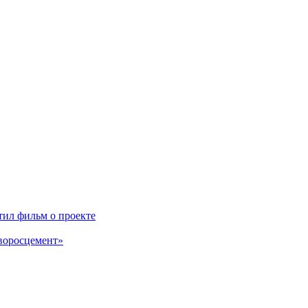
ил фильм о проекте
воросцемент»