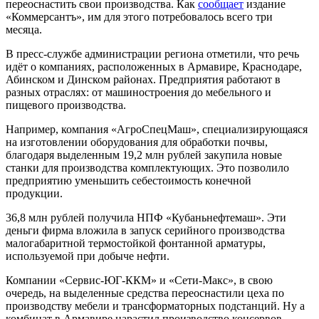
переоснастить свои производства. Как
сообщает
издание
«Коммерсантъ», им для этого потребовалось всего три
месяца.
В пресс-службе администрации региона отметили, что речь
идёт о компаниях, расположенных в Армавире, Краснодаре,
Абинском и Динском районах. Предприятия работают в
разных отраслях: от машиностроения до мебельного и
пищевого производства.
Например, компания «АгроСпецМаш», специализирующаяся
на изготовлении оборудования для обработки почвы,
благодаря выделенным 19,2 млн рублей закупила новые
станки для производства комплектующих. Это позволило
предприятию уменьшить себестоимость конечной
продукции.
36,8 млн рублей получила НПФ «Кубаньнефтемаш». Эти
деньги фирма вложила в запуск серийного производства
малогабаритной термостойкой фонтанной арматуры,
используемой при добыче нефти.
Компании «Сервис-ЮГ-ККМ» и «Сети-Макс», в свою
очередь, на выделенные средства переоснастили цеха по
производству мебели и трансформаторных подстанций. Ну а
комбинат в Армавире нарастил производство консервов.