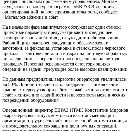
центры с числовым программным управлением. Монтаж
осуществлён в контуре программы «ЕВРАЗ Эволюция»,
ориентированной на рост производительности, сообщает
«Металлоснабжение и сбыт».
На начальной фазе манипулятор обслуживает один станок;
проектные параметры предусматривают последующее
расширение зоны действия до двух единиц оборудования.
Рабочий цикл выстроен следующим образом: захват
заготовки, её фиксация, установка в станок, после чернового
прохода — кантовка детали и возврат на чистовую обработку,
по завершении — перенос готового изделия на паллетную
площадку. Персонал переключается с повторяющихся
операций на задачи, требующие более высокой квалификации.
По данным предприятия, выработка операторов увеличилась
на 50%. Дополнительный итог внедрения — исключение
крановых перегрузок при работе с тяжёлыми заготовками, что
ведёт к снижению аварийности и вероятности механических
повреждений оборудования.
Операционный директор ЕВРАЗ НТМК Константин Миронов
охарактеризовал запуск комплекса как этап, меняющий
организацию труда: речь идёт не о точечной автоматизации, а
о последовательном сокращении доли ручных операций,