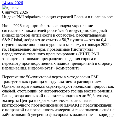
14 мая 2026
6 августа 2026
Индекс PMI обрабатывающих отраслей России в июле вырос
Июль 2026 года принёс второе подряд укрепление
сигнальных показателей российской индустрии. Сводный
индекс деловой активности в обработке, рассчитываемый
S&P Global, добрался до отметки 50,7 пункта — это на 0,4
ступени выше июньского уровня и максимум с января 2025-
го. Параллельно замеры, проводимые Институтом
народнохозяйственного прогнозирования (ИНП) РАН,
засвидетельствовали прекращение падения спроса и
пересмотр производственных планов предприятий в сторону
наращивания, информирует «Коммерсантъ».
Пересечение 50-пунктовой черты в методологии PMI
трактуется как граница между сжатием и расширением.
Однако авторы индекса характеризуют июльский прирост как
слабый, отстающий от исторического тренда восстановления.
Ранее, когда июньский показатель поднялся до 50,3 пункта,
эксперты Центра макроэкономического анализа и
краткосрочного прогнозирования (ЦМАКП) предупреждали:
с поправкой на погрешность измерений такое значение ещё не
даёт оснований уверенно фиксировать оживление — коридор