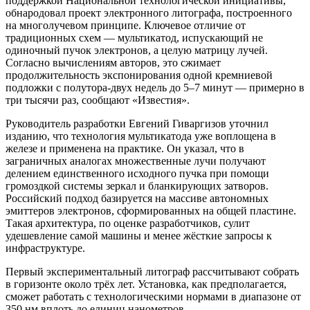
поддержкой Национальной технологической инициативы,
обнародовал проект электронного литографа, построенного
на многолучевом принципе. Ключевое отличие от
традиционных схем — мультикатод, испускающий не
одиночный пучок электронов, а целую матрицу лучей.
Согласно вычислениям авторов, это сжимает
продолжительность экспонирования одной кремниевой
подложки с полутора-двух недель до 5–7 минут — примерно в
три тысячи раз, сообщают «Известия».
Руководитель разработки Евгений Гиваргизов уточнил
изданию, что технология мультикатода уже воплощена в
железе и применена на практике. Он указал, что в
заграничных аналогах множественные лучи получают
делением единственного исходного пучка при помощи
громоздкой системы зеркал и бланкирующих затворов.
Российский подход базируется на массиве автономных
эмиттеров электронов, сформированных на общей пластине.
Такая архитектура, по оценке разработчиков, сулит
удешевление самой машины и менее жёсткие запросы к
инфраструктуре.
Первый экспериментальный литограф рассчитывают собрать
в горизонте около трёх лет. Установка, как предполагается,
сможет работать с технологическими нормами в диапазоне от
350 нм вплоть до единиц нанометров.