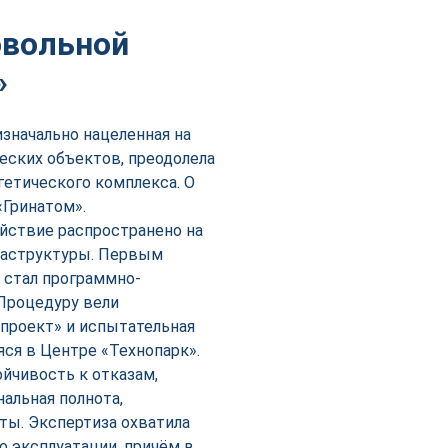
овольной
»
значально нацеленная на
еских объектов, преодолела
гетического комплекса. О
Гринатом».
ействие распространено на
раструктуры. Первым
 стал программно-
Процедуру вели
проект» и испытательная
ся в Центре «Технопарк».
йчивость к отказам,
альная полнота,
ты. Экспертиза охватила
о эксплуатации, причём в