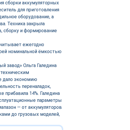
ния сборки аккумуляторных
еситель для приготовления
дильное оборудование, а
ва. Техника закрыла
, сборку и формирование
считывает ежегодно
арей номинальной ёмкостью
й завод» Ольга Галедина
 техническим
е дало экономию
ельность переналадок,
е прибавила 14%. Галедина
ксплуатационные параметры
иапазон — от аккумуляторов
ками до грузовых моделей,