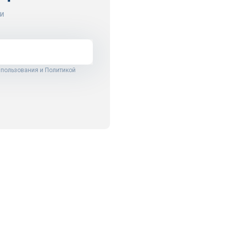
и
 пользования
и
Политикой