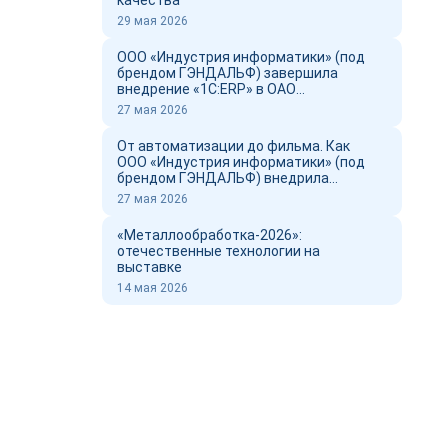
качества
29 мая 2026
ООО «Индустрия информатики» (под
брендом ГЭНДАЛЬФ) завершила
внедрение «1С:ERP» в ОАО
«Новоросцемент» и выпустил фильм о
27 мая 2026
проекте
От автоматизации до фильма. Как
ООО «Индустрия информатики» (под
брендом ГЭНДАЛЬФ) внедрила
«1С:ERP» в ОАО «Новоросцемент»
27 мая 2026
«Металлообработка-2026»:
отечественные технологии на
выставке
14 мая 2026