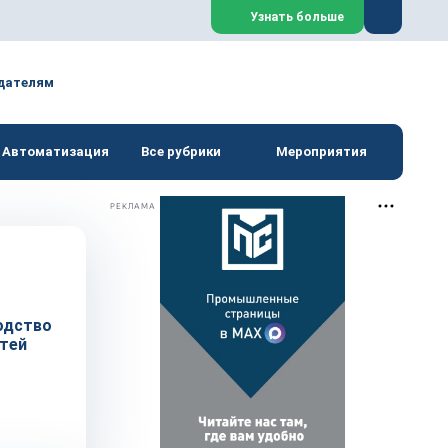
Закрыть
Узнать больше
дателям
Автоматизация
Все рубрики
Мероприятия
РЕКЛАМА
одство
стей