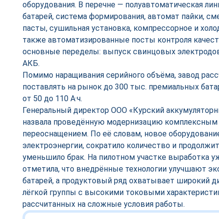
оборудования. В перечне — полуавтоматическая ли
батарей, система формирования, автомат пайки, см
пасты, сушильная установка, компрессорное и холо
также автоматизированные посты контроля качест
основные переделы: выпуск свинцовых электродов
АКБ.
Помимо наращивания серийного объёма, завод рас
поставлять на рынок до 300 тыс. премиальных бат
от 50 до 110 А·ч.
Генеральный директор ООО «Курский аккумуляторны
назвала проведённую модернизацию комплексным
переоснащением. По её словам, новое оборудовани
электроэнергии, сократило количество и продолжит
уменьшило брак. На пилотном участке выработка уж
отметила, что внедрённые технологии улучшают э
батарей, а продуктовый ряд охватывает широкий д
лёгкой группы с высокими токовыми характеристи
рассчитанных на сложные условия работы.