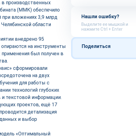
а в производственных
мбината (ММК) обеспечило
Нашли ошибку?
й при вложениях 3,9 млрд
а Челябинской области
Выделите ее мышкой и
нажмите Ctrl + Enter
иятии внедрено 95
— опираются на инструменты
Поделиться
 применения был получен в
тва.
рвис» сформировали
осредоточена на двух
бучения для работы с
нии технологий глубоких
в и текстовой информации.
ующих проектов, ещё 17
 проводится детализация
 данных и выбор
модель «Оптимальный