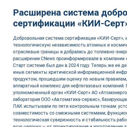
Расширена система добр
сертификации «КИИ-Серт
Добровольная система сертификации «КИИ-Серт», и
технологическую независимость атомных и космич
отраслевые границы и добралась до топливно-энер
расширении CNews проинформировали в компании «
Старт системе был дан в 2024 году. Теперь же её д
иные сегменты критической информационной инф
продуктом, прошедшим оценку по новым правилам,
аппаратный комплекс для нефтегазовых компаний. 
уполномоченный орган «КИИ-Серт» АО «Атомэнерго
лаборатория ООО «Автоматика-сервис», базирующая
ПАК испытывали по пяти контрольным точкам: усто
совместимость со смежными системами, функцион
технологическая суверенность и стабильность рабо
всю цепочку — от проектирования и изготовления д