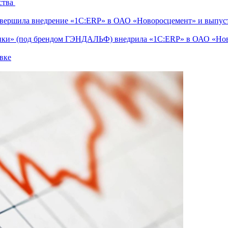
ства
ершила внедрение «1С:ERP» в ОАО «Новоросцемент» и выпуст
тики» (под брендом ГЭНДАЛЬФ) внедрила «1С:ERP» в ОАО «Но
вке