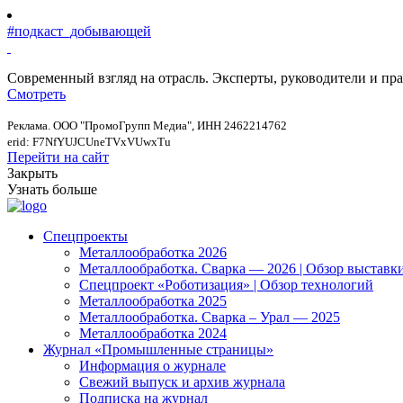
#подкаст_добывающей
Современный взгляд на отрасль. Эксперты, руководители и п
Смотреть
Реклама. ООО "ПромоГрупп Медиа", ИНН 2462214762
erid: F7NfYUJCUneTVxVUwxTu
Перейти на сайт
Закрыть
Узнать больше
Спецпроекты
Металлообработка 2026
Металлообработка. Сварка — 2026 | Обзор выставк
Спецпроект «Роботизация» | Обзор технологий
Металлообработка 2025
Металлообработка. Сварка – Урал — 2025
Металлообработка 2024
Журнал «Промышленные страницы»
Информация о журнале
Свежий выпуск и архив журнала
Подписка на журнал