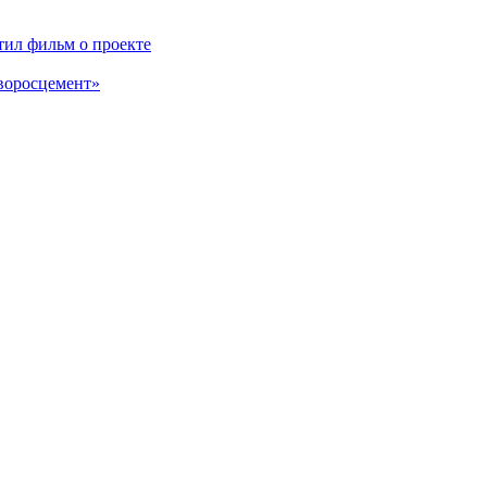
ил фильм о проекте
воросцемент»