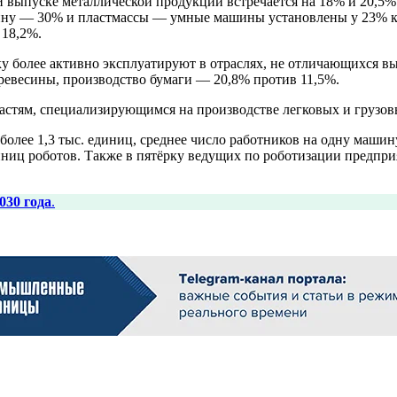
 выпуске металлической продукции встречается на 18% и 20,5%
ину — 30% и пластмассы — умные машины установлены у 23% ко
 18,2%.
 более активно эксплуатируют в отраслях, не отличающихся вы
древесины, производство бумаги — 20,8% против 11,5%.
стям, специализирующимся на производстве легковых и грузовы
олее 1,3 тыс. единиц, среднее число работников на одну машин
иниц роботов. Также в пятёрку ведущих по роботизации предпри
030 года
.