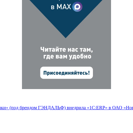
тики» (под брендом ГЭНДАЛЬФ) внедрила «1С:ERP» в ОАО «Но