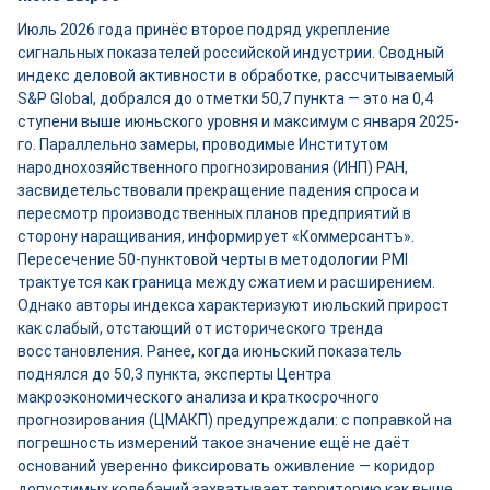
Июль 2026 года принёс второе подряд укрепление
сигнальных показателей российской индустрии. Сводный
индекс деловой активности в обработке, рассчитываемый
S&P Global, добрался до отметки 50,7 пункта — это на 0,4
ступени выше июньского уровня и максимум с января 2025-
го. Параллельно замеры, проводимые Институтом
народнохозяйственного прогнозирования (ИНП) РАН,
засвидетельствовали прекращение падения спроса и
пересмотр производственных планов предприятий в
сторону наращивания, информирует «Коммерсантъ».
Пересечение 50-пунктовой черты в методологии PMI
трактуется как граница между сжатием и расширением.
Однако авторы индекса характеризуют июльский прирост
как слабый, отстающий от исторического тренда
восстановления. Ранее, когда июньский показатель
поднялся до 50,3 пункта, эксперты Центра
макроэкономического анализа и краткосрочного
прогнозирования (ЦМАКП) предупреждали: с поправкой на
погрешность измерений такое значение ещё не даёт
оснований уверенно фиксировать оживление — коридор
допустимых колебаний захватывает территорию как выше,