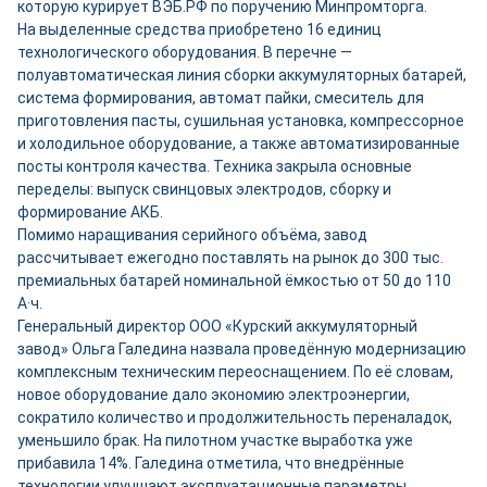
которую курирует ВЭБ.РФ по поручению Минпромторга.
На выделенные средства приобретено 16 единиц
технологического оборудования. В перечне —
полуавтоматическая линия сборки аккумуляторных батарей,
система формирования, автомат пайки, смеситель для
приготовления пасты, сушильная установка, компрессорное
и холодильное оборудование, а также автоматизированные
посты контроля качества. Техника закрыла основные
переделы: выпуск свинцовых электродов, сборку и
формирование АКБ.
Помимо наращивания серийного объёма, завод
рассчитывает ежегодно поставлять на рынок до 300 тыс.
премиальных батарей номинальной ёмкостью от 50 до 110
А·ч.
Генеральный директор ООО «Курский аккумуляторный
завод» Ольга Галедина назвала проведённую модернизацию
комплексным техническим переоснащением. По её словам,
новое оборудование дало экономию электроэнергии,
сократило количество и продолжительность переналадок,
уменьшило брак. На пилотном участке выработка уже
прибавила 14%. Галедина отметила, что внедрённые
технологии улучшают эксплуатационные параметры