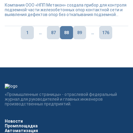
Компания ООО «НПП Метакон» создала прибор для контроля
подземной части железобетонных опор контактной сети и
выявления дефектов опор без откапывания подземной...
Пагинация
1
…
87
88
89
…
176
записей
«Промышленные страницы» - отраслевой федеральный
журнал для руководителей и главных инженеров
производственных предприятий.
Новости
Промплощадка
Автоматизация