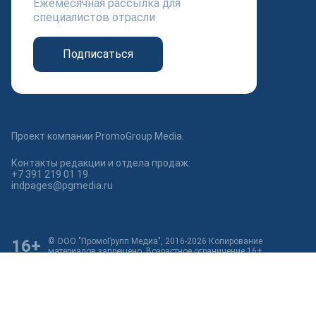
Ежемесячная рассылка для
специалистов отрасли
Подписаться
Проект компании PromoGroup Media.
Контакты редакции и отдела продаж:
+7 391 219 01 19
indpages@pgmedia.ru
16+
© ООО "ПромоГрупп Медиа", 2016-2026 Копирование
материалов запрещено. Возрастное ограничение 16+
Мы используем куки для наилучшего представления нашего
сайта. Если Вы продолжите использовать сайт, мы будем