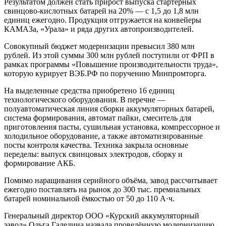
Результатом должен стать прирост выпуска стартерных
свинцово-кислотных батарей на 20% — с 1,5 до 1,8 млн
единиц ежегодно. Продукция отгружается на конвейеры
КАМАЗа, «Урала» и ряда других автопроизводителей.
Совокупный бюджет модернизации превысил 380 млн
рублей. Из этой суммы 300 млн рублей поступили от ФРП в
рамках программы «Повышение производительности труда»,
которую курирует ВЭБ.РФ по поручению Минпромторга.
На выделенные средства приобретено 16 единиц
технологического оборудования. В перечне —
полуавтоматическая линия сборки аккумуляторных батарей,
система формирования, автомат пайки, смеситель для
приготовления пасты, сушильная установка, компрессорное и
холодильное оборудование, а также автоматизированные
посты контроля качества. Техника закрыла основные
переделы: выпуск свинцовых электродов, сборку и
формирование АКБ.
Помимо наращивания серийного объёма, завод рассчитывает
ежегодно поставлять на рынок до 300 тыс. премиальных
батарей номинальной ёмкостью от 50 до 110 А·ч.
Генеральный директор ООО «Курский аккумуляторный
завод» Ольга Галедина назвала проведённую модернизацию