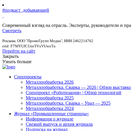
#подкаст_добывающей
Современный взгляд на отрасль. Эксперты, руководители и п
Смотреть
Реклама. ООО "ПромоГрупп Медиа", ИНН 2462214762
erid: F7NfYUJCUneTVxVUwxTu
Перейти на сайт
Закрыть
Узнать больше
Спецпроекты
Металлообработка 2026
Металлообработка. Сварка — 2026 | Обзор выставк
Спецпроект «Роботизация» | Обзор технологий
Металлообработка 2025
Металлообработка. Сварка – Урал — 2025
Металлообработка 2024
Журнал «Промышленные страницы»
Информация о журнале
Свежий выпуск и архив журнала
Подписка на журнал