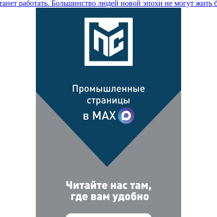
танет работать. Большинство людей новой эпохи не могут жить бе