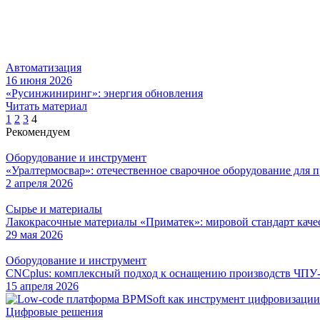
Автоматизация
16 июня 2026
«Русинжиниринг»: энергия обновления
Читать материал
Пагинация
1
2
3
4
Рекомендуем
записей
Оборудование и инструмент
«Уралтермосвар»: отечественное сварочное оборудование для 
2 апреля 2026
Сырье и материалы
Лакокрасочные материалы «Приматек»: мировой стандарт каче
29 мая 2026
Оборудование и инструмент
CNCplus: комплексный подход к оснащению производств ЧПУ
15 апреля 2026
Цифровые решения