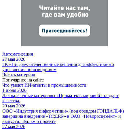
Автоматизация
27 мая 2026
ГК «Цифра»: отечественные решения для эффективного
управления производством
Читать материал
Популярное на сайте
Что умеют ИИ-агенты в промышленности
1 июля 2026
Лакокрасочные материалы «Приматек»: мировой стандарт
качества
29 мая 2026
ООО «Индустрия информатики» (под брендом ГЭНДАЛЬФ)
завершила внедрение «1С:ERP» в ОАО «Новоросцемент» и
выпустил фильм о проекте
27 мая 2026