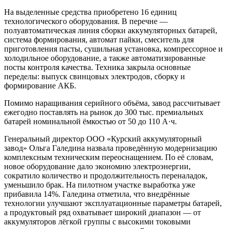
На выделенные средства приобретено 16 единиц
технологического оборудования. В перечне —
полуавтоматическая линия сборки аккумуляторных батарей,
система формирования, автомат пайки, смеситель для
приготовления пасты, сушильная установка, компрессорное и
холодильное оборудование, а также автоматизированные
посты контроля качества. Техника закрыла основные
переделы: выпуск свинцовых электродов, сборку и
формирование АКБ.
Помимо наращивания серийного объёма, завод рассчитывает
ежегодно поставлять на рынок до 300 тыс. премиальных
батарей номинальной ёмкостью от 50 до 110 А·ч.
Генеральный директор ООО «Курский аккумуляторный
завод» Ольга Галедина назвала проведённую модернизацию
комплексным техническим переоснащением. По её словам,
новое оборудование дало экономию электроэнергии,
сократило количество и продолжительность переналадок,
уменьшило брак. На пилотном участке выработка уже
прибавила 14%. Галедина отметила, что внедрённые
технологии улучшают эксплуатационные параметры батарей,
а продуктовый ряд охватывает широкий диапазон — от
аккумуляторов лёгкой группы с высокими токовыми