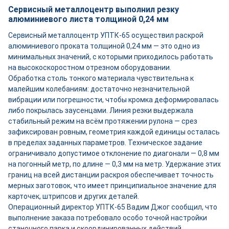
Сервисный металлоцентр выполнил резку
алюминиевого листа толщиной 0,24 мм
Сервисный металлоцентр УПТК-65 осуществил раскрой
алюминиевого проката толщиной 0,24 мм — это одно из
минимальных значений, с которыми приходилось работать
на высокоскоростном отрезном оборудовании.
Обработка столь тонкого материала чувствительна к
малейшим колебаниям: достаточно незначительной
вибрации или погрешности, чтобы кромка деформировалась
либо покрылась заусенцами. Линия резки выдержала
стабильный режим на всём протяжении рулона — срез
зафиксирован ровным, геометрия каждой единицы осталась
в пределах заданных параметров. Техническое задание
ограничивало допустимое отклонение по диагонали — 0,8 мм
на погонный метр, по длине — 0,3 мм на метр. Удержание этих
границ на всей дистанции раскроя обеспечивает точность
мерных заготовок, что имеет принципиальное значение для
карточек, штрипсов и других деталей.
Операционный директор УПТК-65 Вадим Джог сообщил, что
выполнение заказа потребовало особо точной настройки
станочного парка и скоординированных действий