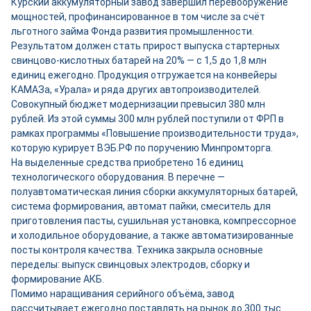
Курский аккумуляторный завод завершил перевооружение
мощностей, профинансированное в том числе за счёт
льготного займа Фонда развития промышленности.
Результатом должен стать прирост выпуска стартерных
свинцово-кислотных батарей на 20% — с 1,5 до 1,8 млн
единиц ежегодно. Продукция отгружается на конвейеры
КАМАЗа, «Урала» и ряда других автопроизводителей.
Совокупный бюджет модернизации превысил 380 млн
рублей. Из этой суммы 300 млн рублей поступили от ФРП в
рамках программы «Повышение производительности труда»,
которую курирует ВЭБ.РФ по поручению Минпромторга.
На выделенные средства приобретено 16 единиц
технологического оборудования. В перечне —
полуавтоматическая линия сборки аккумуляторных батарей,
система формирования, автомат пайки, смеситель для
приготовления пасты, сушильная установка, компрессорное
и холодильное оборудование, а также автоматизированные
посты контроля качества. Техника закрыла основные
переделы: выпуск свинцовых электродов, сборку и
формирование АКБ.
Помимо наращивания серийного объёма, завод
рассчитывает ежегодно поставлять на рынок до 300 тыс.