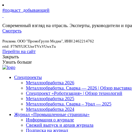
#подкаст_добывающей
Современный взгляд на отрасль. Эксперты, руководители и п
Смотреть
Реклама. ООО "ПромоГрупп Медиа", ИНН 2462214762
erid: F7NfYUJCUneTVxVUwxTu
Перейти на сайт
Закрыть
Узнать больше
Спецпроекты
Металлообработка 2026
Металлообработка. Сварка — 2026 | Обзор выставк
Спецпроект «Роботизация» | Обзор технологий
Металлообработка 2025
Металлообработка. Сварка – Урал — 2025
Металлообработка 2024
Журнал «Промышленные страницы»
Информация о журнале
Свежий выпуск и архив журнала
Подписка на журнал