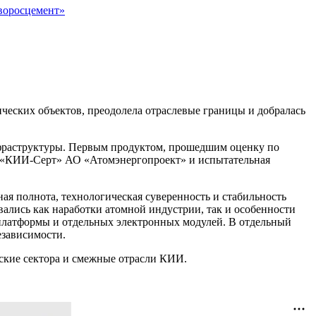
воросцемент»
ческих объектов, преодолела отраслевые границы и добралась
инфраструктуры. Первым продуктом, прошедшим оценку по
н «КИИ-Серт» АО «Атомэнергопроект» и испытательная
я полнота, технологическая суверенность и стабильность
вались как наработки атомной индустрии, так и особенности
 платформы и отдельных электронных модулей. В отдельный
езависимости.
еские сектора и смежные отрасли КИИ.