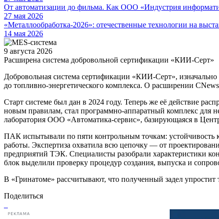
От автоматизации до фильма. Как ООО «Индустрия информа
27 мая 2026
«Металлообработка-2026»: отечественные технологии на выста
14 мая 2026
9 августа 2026
Расширена система добровольной сертификации «КИИ-Серт»
Добровольная система сертификации «КИИ-Серт», изначально 
до топливно-энергетического комплекса. О расширении CNew
Старт системе был дан в 2024 году. Теперь же её действие 
новым правилам, стал программно-аппаратный комплекс для 
лаборатория ООО «Автоматика-сервис», базирующаяся в Центр
ПАК испытывали по пяти контрольным точкам: устойчивость к 
работы. Экспертиза охватила всю цепочку — от проектировани
предприятий ТЭК. Специалисты разобрали характеристики кон
блок выделили проверку процедур создания, выпуска и сопров
В «Гринатоме» рассчитывают, что полученный задел упростит
Поделиться
РЕКЛАМА