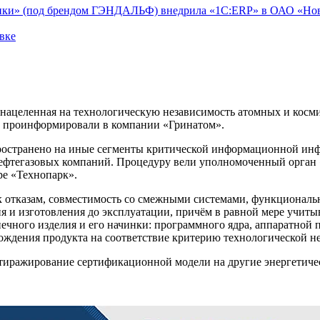
тики» (под брендом ГЭНДАЛЬФ) внедрила «1С:ERP» в ОАО «Но
вке
нацеленная на технологическую независимость атомных и косми
s проинформировали в компании «Гринатом».
распространено на иные сегменты критической информационной 
нефтегазовых компаний. Процедуру вели уполномоченный орга
е «Технопарк».
отказам, совместимость со смежными системами, функциональна
я и изготовления до эксплуатации, причём в равной мере учиты
ечного изделия и его начинки: программного ядра, аппаратной
ождения продукта на соответствие критерию технологической н
 тиражирование сертификационной модели на другие энергетич