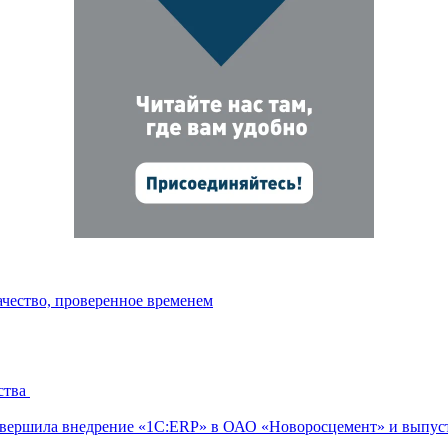
ачество, проверенное временем
ства
ершила внедрение «1С:ERP» в ОАО «Новоросцемент» и выпуст