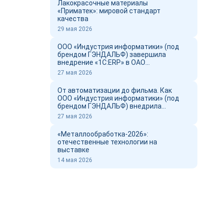
Лакокрасочные материалы
«Приматек»: мировой стандарт
качества
29 мая 2026
ООО «Индустрия информатики» (под
брендом ГЭНДАЛЬФ) завершила
внедрение «1С:ERP» в ОАО
«Новоросцемент» и выпустил фильм о
27 мая 2026
проекте
От автоматизации до фильма. Как
ООО «Индустрия информатики» (под
брендом ГЭНДАЛЬФ) внедрила
«1С:ERP» в ОАО «Новоросцемент»
27 мая 2026
«Металлообработка-2026»:
отечественные технологии на
выставке
14 мая 2026