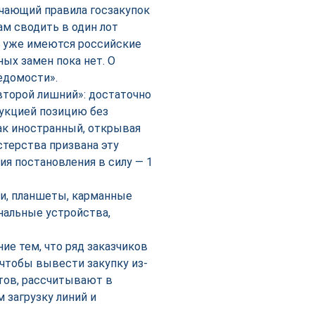
чающий правила госзакупок
ам сводить в один лот
х уже имеются российские
ных замен пока нет. О
едомости».
второй лишний»: достаточно
дукцией позицию без
как иностранный, открывая
стерства призвана эту
я постановления в силу — 1
ки, планшеты, карманные
альные устройства,
е тем, что ряд заказчиков
чтобы вывести закупку из-
тов, рассчитывают в
 загрузку линий и