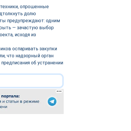
 техники, опрошенные
одтолкнуть долю
рты предупреждают: одним
крыть — зачастую выбор
екта, исходя из
ников оспаривать закупки
и, что надзорный орган
 предписания об устранении