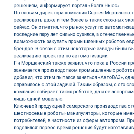
решениям, информирует портал «Волга Ньюс».
По словам директора компании Сергея Моршанског
реализовать даже и тем более в таких сложных эко
сейчас. Он отметил, что рынок услуг по автоматиза
последние пару лет сильно сузился, а отечественн
возможность закупать промышленных роботов евр
брендов. В связи с этим некоторые заводы были 
реализацию проектов по автоматизации.
Г-н Моршанский также заявил, что пока в России пр
занимается производством промышленных роботов
добавил, что этим пытался заняться «АвтоВАЗ», од
справилось с этой задачей. Таким образом, с его сл
компания собирает таких роботов, да и её ассорти
лишь одной моделью.
Ключевой продукцией самарского производства с
шестиосевые роботы-манипуляторы, которые имею
потребителей, в частности из сферы автопрома. П
поделился: первое время решения будут изготавлив