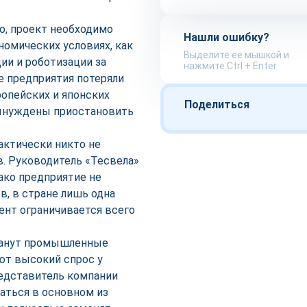
о, проект необходимо
Нашли ошибку?
номических условиях, как
Выделите ее мышкой и
ции и роботизации за
нажмите Ctrl + Enter
ые предприятия потеряли
опейских и японских
Поделиться
вынуждены приостановить
актически никто не
. Руководитель «Тесвела»
нако предприятие не
ов, в стране лишь одна
мент ограничивается всего
танут промышленные
т высокий спрос у
редставитель компании
аться в основном из