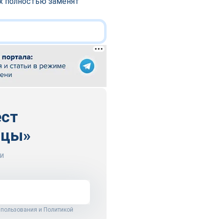
х полностью заменят
ест
ицы»
и
 пользования
и
Политикой