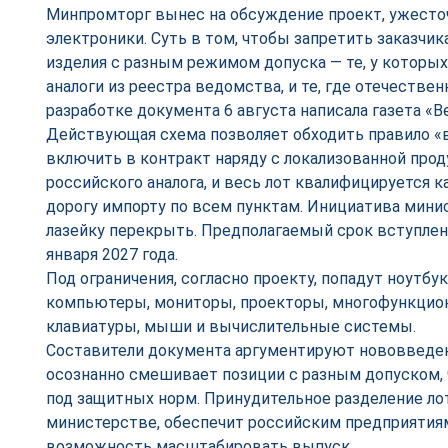
Минпромторг вынес на обсуждение проект, ужесто
электроники. Суть в том, чтобы запретить заказчик
изделия с разным режимом допуска — те, у которы
аналоги из реестра ведомства, и те, где отечествен
разработке документа 6 августа написала газета «В
Действующая схема позволяет обходить правило «
включить в контракт наряду с локализованной про
российского аналога, и весь лот квалифицируется 
дорогу импорту по всем пунктам. Инициатива мини
лазейку перекрыть. Предполагаемый срок вступлени
января 2027 года.
Под ограничения, согласно проекту, попадут ноутбу
компьютеры, мониторы, проекторы, многофункцион
клавиатуры, мыши и вычислительные системы.
Составители документа аргументируют нововведени
осознанно смешивает позиции с разным допуском, 
под защитных норм. Принудительное разделение ло
министерстве, обеспечит российским предприятиям
возможность масштабировать выпуск.