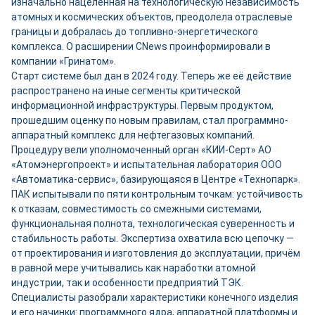
изначально нацеленная на технологическую независимость
атомных и космических объектов, преодолела отраслевые
границы и добралась до топливно-энергетического
комплекса. О расширении CNews проинформировали в
компании «Гринатом».
Старт системе был дан в 2024 году. Теперь же её действие
распространено на иные сегменты критической
информационной инфраструктуры. Первым продуктом,
прошедшим оценку по новым правилам, стал программно-
аппаратный комплекс для нефтегазовых компаний.
Процедуру вели уполномоченный орган «КИИ-Серт» АО
«Атомэнергопроект» и испытательная лаборатория ООО
«Автоматика-сервис», базирующаяся в Центре «Технопарк».
ПАК испытывали по пяти контрольным точкам: устойчивость
к отказам, совместимость со смежными системами,
функциональная полнота, технологическая суверенность и
стабильность работы. Экспертиза охватила всю цепочку —
от проектирования и изготовления до эксплуатации, причём
в равной мере учитывались как наработки атомной
индустрии, так и особенности предприятий ТЭК.
Специалисты разобрали характеристики конечного изделия
и его начинки: программного ядра, аппаратной платформы и