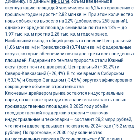
динамику. По данным
INFOLine
, объём введённых в
эксплуатацию площадей увеличился на 6,2% по сравнению с
прошлым годом и достиг 2,82 млн кв. м. При этом количество
новых объектов выросло на 22% (добавилось 258 зданий),
однако их средняя площадь снизилась почти на 13% — до
1,97 тыс. кв. м против 2,26 тыс. кв. м годом ранее.
Наибольший вклад в общий результат внесли Центральный
(1,06 млн кв. м) и Приволжский (0,74 млн кв. м) федеральные
округа, которые обеспечили почти две трети всех введённых
площадей. Лидерами по темпам прироста стали Южный
округ (рост почти в два раза), Центральный (+33,2%) и
Северо-Кавказский (+26,4%). В то же время в Сибирском
(-53,3%) и Северо-Западном (-34,5%) округах зафиксировано
сокращение объёмов строительства.
Ключевым драйвером рынка остаются индустриальные
парки, на которые приходится значительная часть новых
производственных площадей. В 2025 году объём
государственной поддержки отрасли — включая
индустриальные и технопарки — составит 28,2 млрд рублей,
что почти вдвое превышает показатель 2024 года (15,2 млрд
рублей). По прогнозам, к 2030 году количество
индустриальных парков в России превысит 600 единиц.