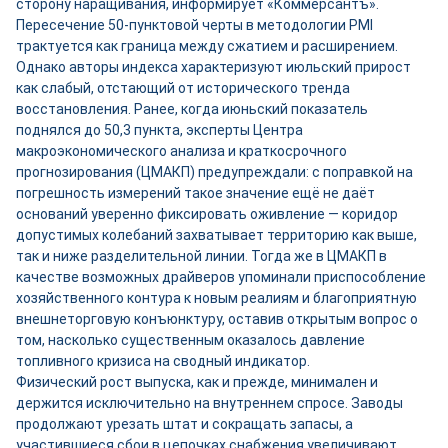
сторону наращивания, информирует «Коммерсантъ».
Пересечение 50-пунктовой черты в методологии PMI
трактуется как граница между сжатием и расширением.
Однако авторы индекса характеризуют июльский прирост
как слабый, отстающий от исторического тренда
восстановления. Ранее, когда июньский показатель
поднялся до 50,3 пункта, эксперты Центра
макроэкономического анализа и краткосрочного
прогнозирования (ЦМАКП) предупреждали: с поправкой на
погрешность измерений такое значение ещё не даёт
оснований уверенно фиксировать оживление — коридор
допустимых колебаний захватывает территорию как выше,
так и ниже разделительной линии. Тогда же в ЦМАКП в
качестве возможных драйверов упоминали приспособление
хозяйственного контура к новым реалиям и благоприятную
внешнеторговую конъюнктуру, оставив открытым вопрос о
том, насколько существенным оказалось давление
топливного кризиса на сводный индикатор.
Физический рост выпуска, как и прежде, минимален и
держится исключительно на внутреннем спросе. Заводы
продолжают урезать штат и сокращать запасы, а
участившиеся сбои в цепочках снабжения увеличивают