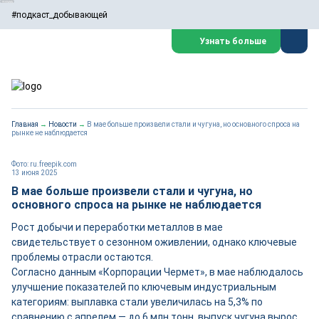
#подкаст_добывающей
Узнать больше
Главная
→
Новости
→
В мае больше произвели стали и чугуна, но основного спроса на
рынке не наблюдается
Фото: ru.freepik.com
13 июня 2025
В мае больше произвели стали и чугуна, но
основного спроса на рынке не наблюдается
Рост добычи и переработки металлов в мае
свидетельствует о сезонном оживлении, однако ключевые
проблемы отрасли остаются.
Согласно данным «Корпорации Чермет», в мае наблюдалось
улучшение показателей по ключевым индустриальным
категориям: выплавка стали увеличилась на 5,3% по
сравнению с апрелем — до 6 млн тонн, выпуск чугуна вырос