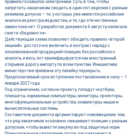
правила госзакупок электроники. Суть в том, чтобы
запретить заказчикам сводить в один лот изделия с разным
режимом допуска — те, у которых уже имеются российские
аналоги из реестра ведомства, и те, где отечественных
замен пока нет. О разработке документа 6 августа написала
газета «Ведомости».
Действующая схема позволяет обходить правило «второй
лишний»: достаточно включить в контракт наряду с
локализованной продукцией позицию без российского
аналога, и весь лот квалифицируется как иностранный,
открывая дорогу импорту по всем пунктам. Инициатива
министерства призвана эту лазейку перекрыть.
Предполагаемый срок вступления постановления в силу — 1
января 2027 года.
Под ограничения, согласно проекту, попадут ноутбуки,
планшеты, карманные компьютеры, мониторы, проекторы,
многофункциональные устройства, клавиатуры, мыши и
вычислительные системы.
Составители документа аргументируют нововведение тем,
что ряд заказчиков осознанно смешивает позиции с разным
допуском, чтобы вывести закупку из-под защитных норм.
Принудительное разделение лотов, рассчитывают в