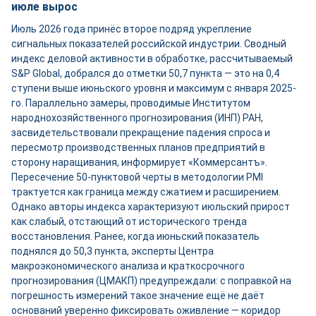
июле вырос
Июль 2026 года принёс второе подряд укрепление
сигнальных показателей российской индустрии. Сводный
индекс деловой активности в обработке, рассчитываемый
S&P Global, добрался до отметки 50,7 пункта — это на 0,4
ступени выше июньского уровня и максимум с января 2025-
го. Параллельно замеры, проводимые Институтом
народнохозяйственного прогнозирования (ИНП) РАН,
засвидетельствовали прекращение падения спроса и
пересмотр производственных планов предприятий в
сторону наращивания, информирует «Коммерсантъ».
Пересечение 50-пунктовой черты в методологии PMI
трактуется как граница между сжатием и расширением.
Однако авторы индекса характеризуют июльский прирост
как слабый, отстающий от исторического тренда
восстановления. Ранее, когда июньский показатель
поднялся до 50,3 пункта, эксперты Центра
макроэкономического анализа и краткосрочного
прогнозирования (ЦМАКП) предупреждали: с поправкой на
погрешность измерений такое значение ещё не даёт
оснований уверенно фиксировать оживление — коридор