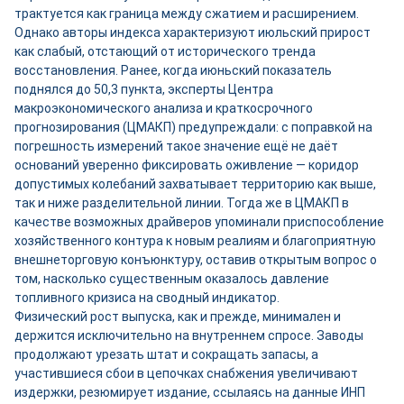
трактуется как граница между сжатием и расширением.
Однако авторы индекса характеризуют июльский прирост
как слабый, отстающий от исторического тренда
восстановления. Ранее, когда июньский показатель
поднялся до 50,3 пункта, эксперты Центра
макроэкономического анализа и краткосрочного
прогнозирования (ЦМАКП) предупреждали: с поправкой на
погрешность измерений такое значение ещё не даёт
оснований уверенно фиксировать оживление — коридор
допустимых колебаний захватывает территорию как выше,
так и ниже разделительной линии. Тогда же в ЦМАКП в
качестве возможных драйверов упоминали приспособление
хозяйственного контура к новым реалиям и благоприятную
внешнеторговую конъюнктуру, оставив открытым вопрос о
том, насколько существенным оказалось давление
топливного кризиса на сводный индикатор.
Физический рост выпуска, как и прежде, минимален и
держится исключительно на внутреннем спросе. Заводы
продолжают урезать штат и сокращать запасы, а
участившиеся сбои в цепочках снабжения увеличивают
издержки, резюмирует издание, ссылаясь на данные ИНП