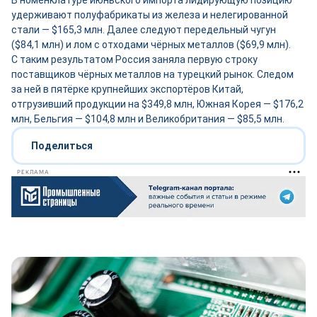
В номенклатуре июньского импорта лидирующую позицию
удерживают полуфабрикаты из железа и нелегированной
стали — $165,3 млн. Далее следуют передельный чугун
($84,1 млн) и лом с отходами чёрных металлов ($69,9 млн).
С таким результатом Россия заняла первую строку
поставщиков чёрных металлов на турецкий рынок. Следом
за ней в пятёрке крупнейших экспортёров Китай,
отгрузивший продукции на $349,8 млн, Южная Корея — $176,2
млн, Бельгия — $104,8 млн и Великобритания — $85,5 млн.
Поделиться
РЕКЛАМА