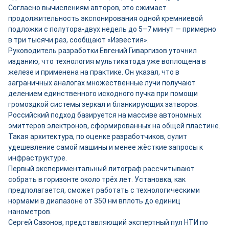
Согласно вычислениям авторов, это сжимает
продолжительность экспонирования одной кремниевой
подложки с полутора-двух недель до 5–7 минут — примерно
в три тысячи раз, сообщают «Известия».
Руководитель разработки Евгений Гиваргизов уточнил
изданию, что технология мультикатода уже воплощена в
железе и применена на практике. Он указал, что в
заграничных аналогах множественные лучи получают
делением единственного исходного пучка при помощи
громоздкой системы зеркал и бланкирующих затворов.
Российский подход базируется на массиве автономных
эмиттеров электронов, сформированных на общей пластине.
Такая архитектура, по оценке разработчиков, сулит
удешевление самой машины и менее жёсткие запросы к
инфраструктуре.
Первый экспериментальный литограф рассчитывают
собрать в горизонте около трёх лет. Установка, как
предполагается, сможет работать с технологическими
нормами в диапазоне от 350 нм вплоть до единиц
нанометров.
Сергей Сазонов, представляющий экспертный пул НТИ по