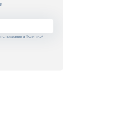
и
 пользования
и
Политикой