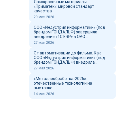
Лакокрасочные материалы
«Приматек»: мировой стандарт
качества
29 мая 2026
ООО «Индустрия информатики» (под
брендом ГЭНДАЛЬФ) завершила
внедрение «1С:ERP» в ОАО
«Новоросцемент» и выпустил фильм о
27 мая 2026
проекте
От автоматизации до фильма. Как
ООО «Индустрия информатики» (под
брендом ГЭНДАЛЬФ) внедрила
«1С:ERP» в ОАО «Новоросцемент»
27 мая 2026
«Металлообработка-2026»:
отечественные технологии на
выставке
14 мая 2026