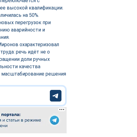
 переключается с
лее высокой квалификации.
личилась на 50%.
новых перегрузок при
ению аварийности и
ния.
иронов охарактеризовал
руда: речь идёт не о
кращении доли ручных
льности качества
ил масштабирование решения