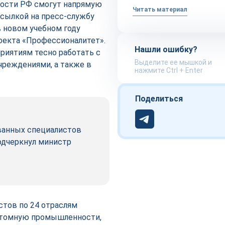
ости РФ смогут напрямую
Читать материал
сылкой на пресс-службу
 в новом учебном году
роекта «Профессионалитет».
Нашли ошибку?
риятиям тесно работать с
Выделите ее мышкой и
чреждениями, а также в
нажмите Ctrl + Enter
Поделиться
ованных специалистов
одчеркнул министр
стов по 24 отраслям
атомную промышленности,