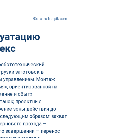
Фото: ru.freepik.com
луатацию
лекс
робототехнический
рузки заготовок в
 управлением. Монтаж
я», ориентированной на
ение и сбыт».
станок; проектные
ение зоны действия до
 следующим образом: захват
чернового прохода —
 по завершении — перенос