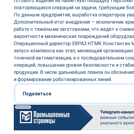
готового изделия на паллетную площадку. Персонал
повторяющихся операций на задачи, требующие бо
По данным предприятия, выработка операторов уве
Дополнительный итог внедрения — исключение кра
работе с тяжёлыми заготовками, что ведёт к сниж
вероятности механических повреждений оборудова
Операционный директор ЕВРАЗ НТМК Константин М
запуск комплекса как этап, меняющий организацию т
точечной автоматизации, а о последовательном со
операций, повышении уровня безопасности и стаби
продукции. В числе дальнейших планов он обознач
и формирование роботизированных линий.
Поделиться
РЕКЛАМА