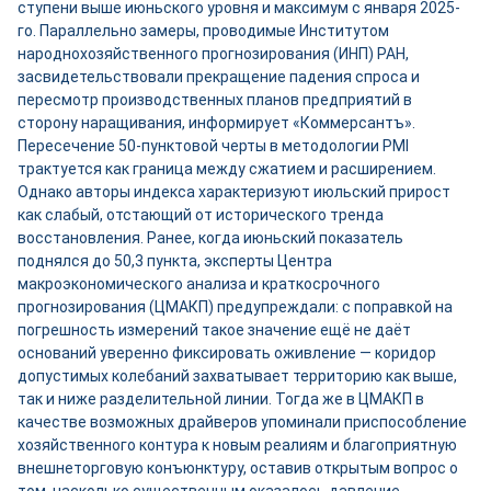
ступени выше июньского уровня и максимум с января 2025-
го. Параллельно замеры, проводимые Институтом
народнохозяйственного прогнозирования (ИНП) РАН,
засвидетельствовали прекращение падения спроса и
пересмотр производственных планов предприятий в
сторону наращивания, информирует «Коммерсантъ».
Пересечение 50-пунктовой черты в методологии PMI
трактуется как граница между сжатием и расширением.
Однако авторы индекса характеризуют июльский прирост
как слабый, отстающий от исторического тренда
восстановления. Ранее, когда июньский показатель
поднялся до 50,3 пункта, эксперты Центра
макроэкономического анализа и краткосрочного
прогнозирования (ЦМАКП) предупреждали: с поправкой на
погрешность измерений такое значение ещё не даёт
оснований уверенно фиксировать оживление — коридор
допустимых колебаний захватывает территорию как выше,
так и ниже разделительной линии. Тогда же в ЦМАКП в
качестве возможных драйверов упоминали приспособление
хозяйственного контура к новым реалиям и благоприятную
внешнеторговую конъюнктуру, оставив открытым вопрос о