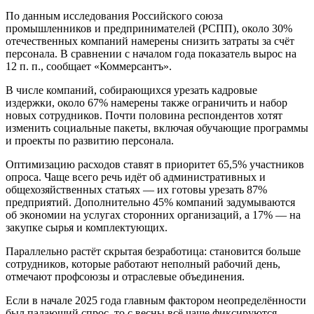
По данным исследования Российского союза
промышленников и предпринимателей (РСПП), около 30%
отечественных компаний намерены снизить затраты за счёт
персонала. В сравнении с началом года показатель вырос на
12 п. п., сообщает «Коммерсантъ».
В числе компаний, собирающихся урезать кадровые
издержки, около 67% намерены также ограничить и набор
новых сотрудников. Почти половина респондентов хотят
изменить социальные пакеты, включая обучающие программы
и проекты по развитию персонала.
Оптимизацию расходов ставят в приоритет 65,5% участников
опроса. Чаще всего речь идёт об административных и
общехозяйственных статьях — их готовы урезать 87%
предприятий. Дополнительно 45% компаний задумываются
об экономии на услугах сторонних организаций, а 17% — на
закупке сырья и комплектующих.
Параллельно растёт скрытая безработица: становится больше
сотрудников, которые работают неполный рабочий день,
отмечают профсоюзы и отраслевые объединения.
Если в начале 2025 года главным фактором неопределённости
был падающий спрос, то с весны всё чаще фиксируются