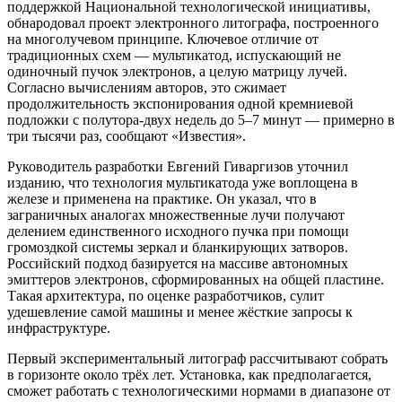
поддержкой Национальной технологической инициативы,
обнародовал проект электронного литографа, построенного
на многолучевом принципе. Ключевое отличие от
традиционных схем — мультикатод, испускающий не
одиночный пучок электронов, а целую матрицу лучей.
Согласно вычислениям авторов, это сжимает
продолжительность экспонирования одной кремниевой
подложки с полутора-двух недель до 5–7 минут — примерно в
три тысячи раз, сообщают «Известия».
Руководитель разработки Евгений Гиваргизов уточнил
изданию, что технология мультикатода уже воплощена в
железе и применена на практике. Он указал, что в
заграничных аналогах множественные лучи получают
делением единственного исходного пучка при помощи
громоздкой системы зеркал и бланкирующих затворов.
Российский подход базируется на массиве автономных
эмиттеров электронов, сформированных на общей пластине.
Такая архитектура, по оценке разработчиков, сулит
удешевление самой машины и менее жёсткие запросы к
инфраструктуре.
Первый экспериментальный литограф рассчитывают собрать
в горизонте около трёх лет. Установка, как предполагается,
сможет работать с технологическими нормами в диапазоне от