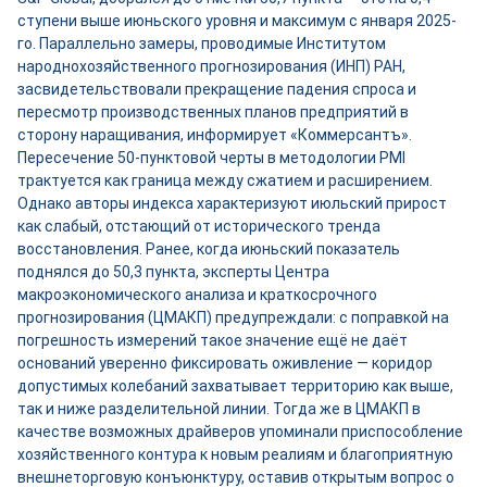
ступени выше июньского уровня и максимум с января 2025-
го. Параллельно замеры, проводимые Институтом
народнохозяйственного прогнозирования (ИНП) РАН,
засвидетельствовали прекращение падения спроса и
пересмотр производственных планов предприятий в
сторону наращивания, информирует «Коммерсантъ».
Пересечение 50-пунктовой черты в методологии PMI
трактуется как граница между сжатием и расширением.
Однако авторы индекса характеризуют июльский прирост
как слабый, отстающий от исторического тренда
восстановления. Ранее, когда июньский показатель
поднялся до 50,3 пункта, эксперты Центра
макроэкономического анализа и краткосрочного
прогнозирования (ЦМАКП) предупреждали: с поправкой на
погрешность измерений такое значение ещё не даёт
оснований уверенно фиксировать оживление — коридор
допустимых колебаний захватывает территорию как выше,
так и ниже разделительной линии. Тогда же в ЦМАКП в
качестве возможных драйверов упоминали приспособление
хозяйственного контура к новым реалиям и благоприятную
внешнеторговую конъюнктуру, оставив открытым вопрос о