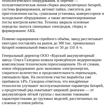
технологического оборудования. В перечне —
полуавтоматическая линия сборки аккумуляторных батарей,
система формирования, автомат пайки, смеситель для
приготовления пасты, сушильная установка, компрессорное и
холодильное оборудование, а также автоматизированные
посты контроля качества. Техника закрыла основные
переделы: выпуск свинцовых электродов, сборку и
формирование АКБ.
Помимо наращивания серийного объёма, завод рассчитывает
ежегодно поставлять на рынок до 300 тыс. премиальных
батарей номинальной ёмкостью от 50 до 110 А·ч.
Генеральный директор ООО «Курский аккумуляторный
завод» Ольга Галедина назвала проведённую модернизацию
комплексным техническим переоснащением. По её словам,
новое оборудование дало экономию электроэнергии,
сократило количество и продолжительность переналадок,
уменьшило брак. На пилотном участке выработка уже
прибавила 14%. Галедина отметила, что внедрённые
технологии улучшают эксплуатационные параметры батарей,
а продуктовый ряд охватывает широкий диапазон — от
аккумуляторов лёгкой группы с высокими токовыми
характеристиками до грузовых моделей, рассчитанных на
сложные условия работы.