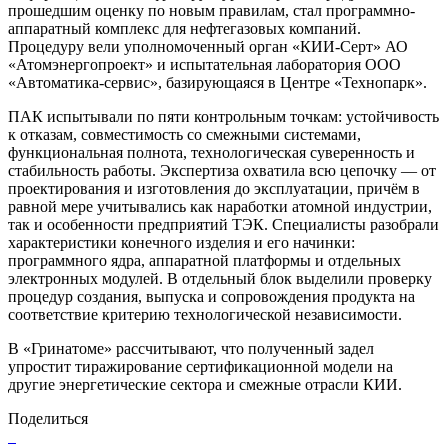
прошедшим оценку по новым правилам, стал программно-
аппаратный комплекс для нефтегазовых компаний.
Процедуру вели уполномоченный орган «КИИ-Серт» АО
«Атомэнергопроект» и испытательная лаборатория ООО
«Автоматика-сервис», базирующаяся в Центре «Технопарк».
ПАК испытывали по пяти контрольным точкам: устойчивость
к отказам, совместимость со смежными системами,
функциональная полнота, технологическая суверенность и
стабильность работы. Экспертиза охватила всю цепочку — от
проектирования и изготовления до эксплуатации, причём в
равной мере учитывались как наработки атомной индустрии,
так и особенности предприятий ТЭК. Специалисты разобрали
характеристики конечного изделия и его начинки:
программного ядра, аппаратной платформы и отдельных
электронных модулей. В отдельный блок выделили проверку
процедур создания, выпуска и сопровождения продукта на
соответствие критерию технологической независимости.
В «Гринатоме» рассчитывают, что полученный задел
упростит тиражирование сертификационной модели на
другие энергетические сектора и смежные отрасли КИИ.
Поделиться