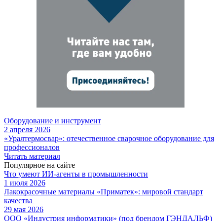
Оборудование и инструмент
2 апреля 2026
«Уралтермосвар»: отечественное сварочное оборудование для
профессионалов
Читать материал
Популярное на сайте
Что умеют ИИ-агенты в промышленности
1 июля 2026
Лакокрасочные материалы «Приматек»: мировой стандарт
качества
29 мая 2026
ООО «Индустрия информатики» (под брендом ГЭНДАЛЬФ)