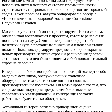
Российские компании до конца 2026 года будут активно
пополнять штат в четырёх секторах: промышленности,
строительстве, цифровых технологиях и развитии городской
среды. Такой прогноз 6 августа обнародовал в беседе с
«Известиями» глава кадровой компании Cornerstone
Владислав Быханов.
Массовых увольнений он не прогнозирует. По его словам,
бизнес начал возвращаться к проектам, которые ранее были
поставлены на паузу. Смягчение денежно-кредитной
политики вкупе с поэтапным снижением ключевой ставки,
полагает Быханов, формирует предпосылки для открытия
новых производств, запуска строек и расширения деловой
активности, а это неизбежно тянет за собой дополнительный
спрос на персонал.
В перечне наиболее востребованных позиций эксперт особо
выделил механиков, обслуживающих станочное
оборудование, технологические линии и сложные
производственные комплексы. Он мотивировал это тем, что
современная индустрия предъявляет более высокие
требования к квалификации, и конкуренция за таких
работников будет только обостряться.
Устойчивый интерес, согласно приведённой оценке,
сохранится также к специалистам нефтегазового сектора и