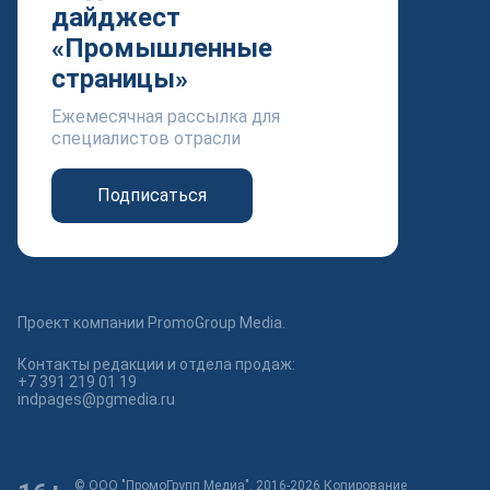
дайджест
«Промышленные
страницы»
Ежемесячная рассылка для
специалистов отрасли
Подписаться
Проект компании PromoGroup Media.
Контакты редакции и отдела продаж:
+7 391 219 01 19
indpages@pgmedia.ru
© ООО "ПромоГрупп Медиа", 2016-2026 Копирование