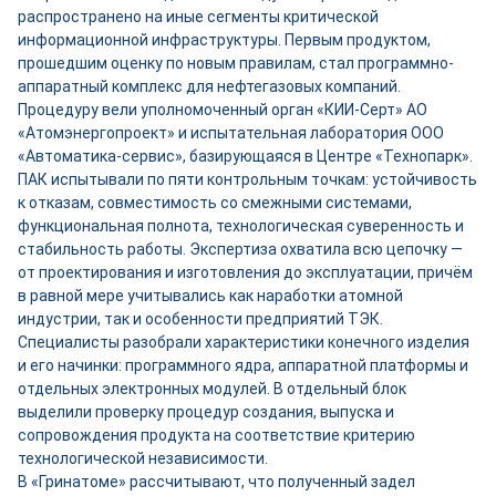
распространено на иные сегменты критической
информационной инфраструктуры. Первым продуктом,
прошедшим оценку по новым правилам, стал программно-
аппаратный комплекс для нефтегазовых компаний.
Процедуру вели уполномоченный орган «КИИ-Серт» АО
«Атомэнергопроект» и испытательная лаборатория ООО
«Автоматика-сервис», базирующаяся в Центре «Технопарк».
ПАК испытывали по пяти контрольным точкам: устойчивость
к отказам, совместимость со смежными системами,
функциональная полнота, технологическая суверенность и
стабильность работы. Экспертиза охватила всю цепочку —
от проектирования и изготовления до эксплуатации, причём
в равной мере учитывались как наработки атомной
индустрии, так и особенности предприятий ТЭК.
Специалисты разобрали характеристики конечного изделия
и его начинки: программного ядра, аппаратной платформы и
отдельных электронных модулей. В отдельный блок
выделили проверку процедур создания, выпуска и
сопровождения продукта на соответствие критерию
технологической независимости.
В «Гринатоме» рассчитывают, что полученный задел