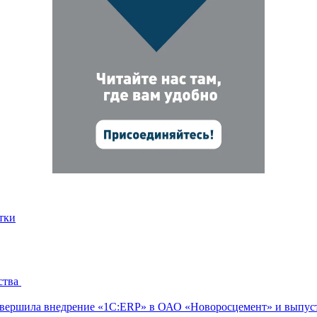
тки
ства
ершила внедрение «1С:ERP» в ОАО «Новоросцемент» и выпуст