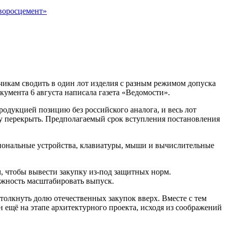
воросцемент»
чикам сводить в один лот изделия с разным режимом допуска
окумента 6 августа написала газета «Ведомости».
одукцией позицию без российского аналога, и весь лот
у перекрыть. Предполагаемый срок вступления постановления
иональные устройства, клавиатуры, мыши и вычислительные
, чтобы вывести закупку из-под защитных норм.
ожность масштабировать выпуск.
олкнуть долю отечественных закупок вверх. Вместе с тем
ещё на этапе архитектурного проекта, исходя из соображений