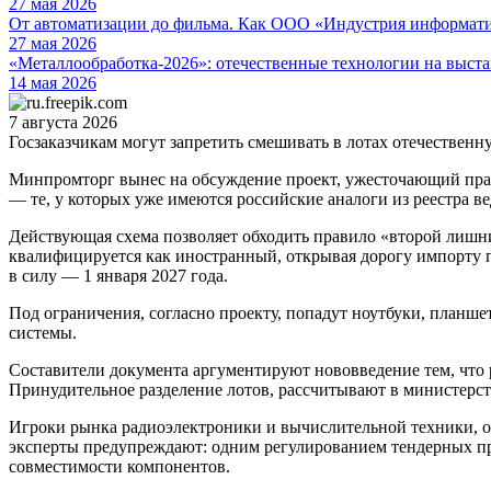
27 мая 2026
От автоматизации до фильма. Как ООО «Индустрия информа
27 мая 2026
«Металлообработка-2026»: отечественные технологии на выста
14 мая 2026
7 августа 2026
Госзаказчикам могут запретить смешивать в лотах отечестве
Минпромторг вынес на обсуждение проект, ужесточающий прави
— те, у которых уже имеются российские аналоги из реестра вед
Действующая схема позволяет обходить правило «второй лишний
квалифицируется как иностранный, открывая дорогу импорту п
в силу — 1 января 2027 года.
Под ограничения, согласно проекту, попадут ноутбуки, план
системы.
Составители документа аргументируют нововведение тем, что 
Принудительное разделение лотов, рассчитывают в министерст
Игроки рынка радиоэлектроники и вычислительной техники, оп
эксперты предупреждают: одним регулированием тендерных про
совместимости компонентов.