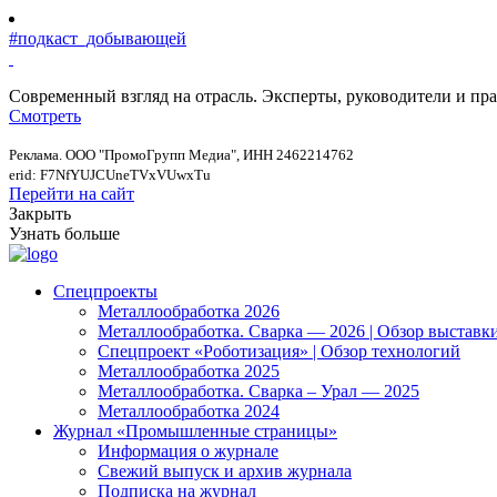
#подкаст_добывающей
Современный взгляд на отрасль. Эксперты, руководители и п
Смотреть
Реклама. ООО "ПромоГрупп Медиа", ИНН 2462214762
erid: F7NfYUJCUneTVxVUwxTu
Перейти на сайт
Закрыть
Узнать больше
Спецпроекты
Металлообработка 2026
Металлообработка. Сварка — 2026 | Обзор выставк
Спецпроект «Роботизация» | Обзор технологий
Металлообработка 2025
Металлообработка. Сварка – Урал — 2025
Металлообработка 2024
Журнал «Промышленные страницы»
Информация о журнале
Свежий выпуск и архив журнала
Подписка на журнал