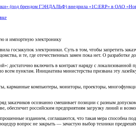
тики» (под брендом ГЭНДАЛЬФ) внедрила «1С:ERP» в ОАО «Но
вке
нную и импортную электронику
ла госзакупок электроники. Суть в том, чтобы запретить заказ
омства, и те, где отечественных замен пока нет. О разработке д
»: достаточно включить в контракт наряду с локализованной пр
о всем пунктам. Инициатива министерства призвана эту лазейк
шеты, карманные компьютеры, мониторы, проекторы, многофункц
ряд заказчиков осознанно смешивает позиции с разным допуском
ве, обеспечит российским предприятиям загрузку линий и возм
рошенные изданием, соглашаются, что такая мера способна подт
цедур вопрос не закрыть — зачастую выбор техники предрешён 