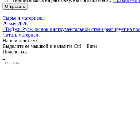
*Подписываясь на рассылку, вы соглашаетесь с
Правилами 
Отправить
Сырье и материалы
29 мая 2026
«ТиДжи-Рус»: рынок инструментальной стали реагирует на ро
Читать материал
Нашли ошибку?
Выделите ее мышкой и нажмите Ctrl + Enter
Поделиться
РЕКЛАМА