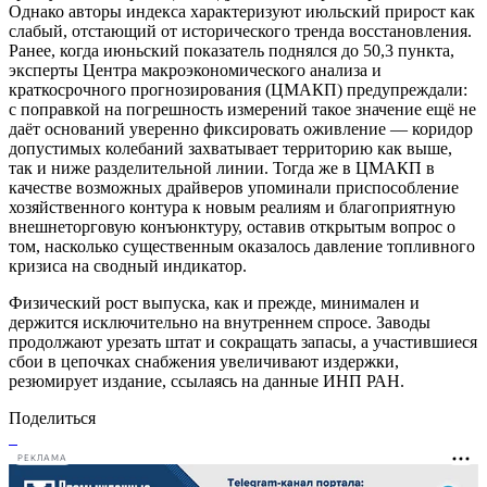
Однако авторы индекса характеризуют июльский прирост как
слабый, отстающий от исторического тренда восстановления.
Ранее, когда июньский показатель поднялся до 50,3 пункта,
эксперты Центра макроэкономического анализа и
краткосрочного прогнозирования (ЦМАКП) предупреждали:
с поправкой на погрешность измерений такое значение ещё не
даёт оснований уверенно фиксировать оживление — коридор
допустимых колебаний захватывает территорию как выше,
так и ниже разделительной линии. Тогда же в ЦМАКП в
качестве возможных драйверов упоминали приспособление
хозяйственного контура к новым реалиям и благоприятную
внешнеторговую конъюнктуру, оставив открытым вопрос о
том, насколько существенным оказалось давление топливного
кризиса на сводный индикатор.
Физический рост выпуска, как и прежде, минимален и
держится исключительно на внутреннем спросе. Заводы
продолжают урезать штат и сокращать запасы, а участившиеся
сбои в цепочках снабжения увеличивают издержки,
резюмирует издание, ссылаясь на данные ИНП РАН.
Поделиться
РЕКЛАМА