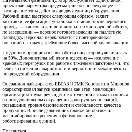
На начальной фазе манипулятор обслуживает один станок;
проектные параметры предусматривают последующее
расширение зоны действия до двух единиц оборудования.
Рабочий цикл выстроен следующим образом: захват
заготовки, её фиксация, установка в станок, после чернового
прохода — кантовка детали и возврат на чистовую обработку,
по завершении — перенос готового изделия на паллетную
площадку. Персонал переключается с повторяющихся
операций на задачи, требующие более высокой квалификации.
По данным предприятия, выработка операторов увеличилась
на 50%. Дополнительный итог внедрения — исключение
крановых перегрузок при работе с тяжёлыми заготовками, что
ведёт к снижению аварийности и вероятности механических
повреждений оборудования.
Операционный директор ЕВРАЗ НТМК Константин Миронов
охарактеризовал запуск комплекса как этап, меняющий
организацию труда: речь идёт не о точечной автоматизации, а
о последовательном сокращении доли ручных операций,
повышении уровня безопасности и стабильности качества
продукции. В числе дальнейших планов он обозначил
масштабирование решения и формирование
роботизированных линий.
Поделиться