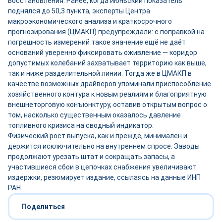
восстановления. Ранее, когда июньский показатель
поднялся до 50,3 пункта, эксперты Центра
макроэкономического анализа и краткосрочного
прогнозирования (ЦМАКП) предупреждали: с поправкой на
погрешность измерений такое значение ещё не даёт
оснований уверенно фиксировать оживление — коридор
допустимых колебаний захватывает территорию как выше,
так и ниже разделительной линии. Тогда же в ЦМАКП в
качестве возможных драйверов упоминали приспособление
хозяйственного контура к новым реалиям и благоприятную
внешнеторговую конъюнктуру, оставив открытым вопрос о
том, насколько существенным оказалось давление
топливного кризиса на сводный индикатор.
Физический рост выпуска, как и прежде, минимален и
держится исключительно на внутреннем спросе. Заводы
продолжают урезать штат и сокращать запасы, а
участившиеся сбои в цепочках снабжения увеличивают
издержки, резюмирует издание, ссылаясь на данные ИНП
РАН.
Поделиться