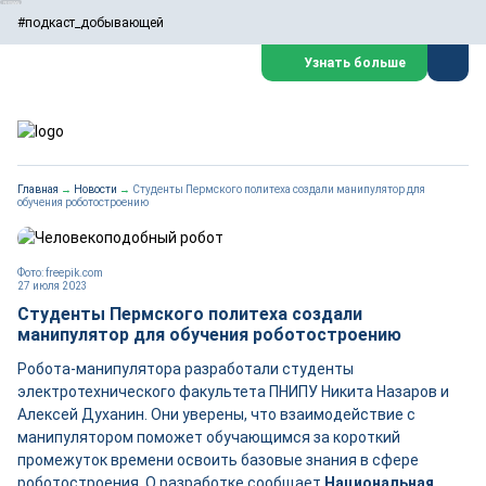
#подкаст_добывающей
Узнать больше
Главная
→
Новости
→
Студенты Пермского политеха создали манипулятор для
обучения роботостроению
Фото: freepik.com
27 июля 2023
Студенты Пермского политеха создали
манипулятор для обучения роботостроению
Робота-манипулятора разработали студенты
электротехнического факультета ПНИПУ Никита Назаров и
Алексей Духанин. Они уверены, что взаимодействие с
манипулятором поможет обучающимся за короткий
промежуток времени освоить базовые знания в сфере
роботостроения. О разработке сообщает
Национальная