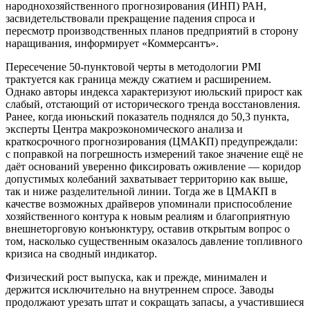
народнохозяйственного прогнозирования (ИНП) РАН,
засвидетельствовали прекращение падения спроса и
пересмотр производственных планов предприятий в сторону
наращивания, информирует «Коммерсантъ».
Пересечение 50-пунктовой черты в методологии PMI
трактуется как граница между сжатием и расширением.
Однако авторы индекса характеризуют июльский прирост как
слабый, отстающий от исторического тренда восстановления.
Ранее, когда июньский показатель поднялся до 50,3 пункта,
эксперты Центра макроэкономического анализа и
краткосрочного прогнозирования (ЦМАКП) предупреждали:
с поправкой на погрешность измерений такое значение ещё не
даёт оснований уверенно фиксировать оживление — коридор
допустимых колебаний захватывает территорию как выше,
так и ниже разделительной линии. Тогда же в ЦМАКП в
качестве возможных драйверов упоминали приспособление
хозяйственного контура к новым реалиям и благоприятную
внешнеторговую конъюнктуру, оставив открытым вопрос о
том, насколько существенным оказалось давление топливного
кризиса на сводный индикатор.
Физический рост выпуска, как и прежде, минимален и
держится исключительно на внутреннем спросе. Заводы
продолжают урезать штат и сокращать запасы, а участившиеся