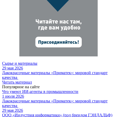
Сырье и материалы
29 мая 2026
Лакокрасочные материалы «Приматек»: мировой стандарт
качества
Читать материал
Популярное на сайте
Что умеют ИИ-агенты в промышленности
1 июля 2026
Лакокрасочные материалы «Приматек»: мировой стандарт
качества
29 мая 2026
ООО «Индустрия информатики» (под брендом ГЭНДАЛЬФ)