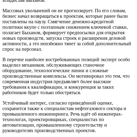
Владислав Быханов.
Массовых увольнений он не прогнозирует. По его словам,
бизнес начал возвращаться к проектам, которые ранее были
поставлены на паузу. Смягчение денежно-кредитной
политики вкупе с поэтапным снижением ключевой ставки,
полагает Быханов, формирует предпосылки для открытия
новых производств, запуска строек и расширения деловой
активности, а это неизбежно тянет за собой дополнительный
спрос на персонал.
В перечне наиболее востребованных позиций эксперт особо
выделил механиков, обслуживающих станочное
оборудование, технологические линии и сложные
производственные комплексы. Он мотивировал это тем, что
современная индустрия предъявляет более высокие
требования к квалификации, и конкуренция за таких
работников будет только обостряться.
Устойчивый интерес, согласно приведённой оценке,
сохранится также к специалистам нефтегазового сектора и
промышленного инжиниринга. Речь идёт об инженерах-
технологах, проектировщиках, специалистах по
автоматизации, промышленному строительству и
руководителях производственных проектов.