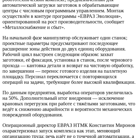
автоматической загрузки заготовок в обрабатывающие
центры с числовым программным управлением. Монтаж
осуществлён в контуре программы «ЕВРАЗ Эволюция»,
ориентированной на рост производительности, сообщает
«Металлоснабжение и сбыт».
На начальной фазе манипулятор обслуживает один станок;
проектные параметры предусматривают последующее
расширение зоны действия до двух единиц оборудования.
Рабочий цикл выстроен следующим образом: захват
заготовки, её фиксация, установка в станок, после чернового
прохода — кантовка детали и возврат на чистовую обработку,
по завершении — перенос готового изделия на паллетную
площадку. Персонал переключается с повторяющихся
операций на задачи, требующие более высокой квалификации.
По данным предприятия, выработка операторов увеличилась
на 50%. Дополнительный итог внедрения — исключение
крановых перегрузок при работе с тяжёлыми заготовками, что
ведёт к снижению аварийности и вероятности механических
повреждений оборудования.
Операционный директор ЕВРАЗ НТМК Константин Миронов
охарактеризовал запуск комплекса как этап, меняющий
организацию труда: речь идёт не о точечной автоматизации, а