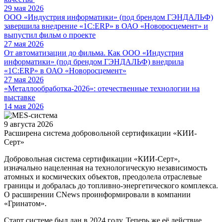
29 мая 2026
ООО «Индустрия информатики» (под брендом ГЭНДАЛЬФ)
завершила внедрение «1С:ERP» в ОАО «Новоросцемент» и
выпустил фильм о проекте
27 мая 2026
От автоматизации до фильма. Как ООО «Индустрия
информатики» (под брендом ГЭНДАЛЬФ) внедрила
«1С:ERP» в ОАО «Новоросцемент»
27 мая 2026
«Металлообработка-2026»: отечественные технологии на
выставке
14 мая 2026
9 августа 2026
Расширена система добровольной сертификации «КИИ-
Серт»
Добровольная система сертификации «КИИ-Серт»,
изначально нацеленная на технологическую независимость
атомных и космических объектов, преодолела отраслевые
границы и добралась до топливно-энергетического комплекса.
О расширении CNews проинформировали в компании
«Гринатом».
Старт системе был дан в 2024 году. Теперь же её действие