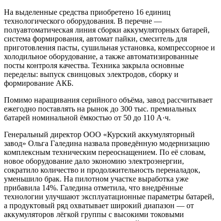
На выделенные средства приобретено 16 единиц
технологического оборудования. В перечне —
полуавтоматическая линия сборки аккумуляторных батарей,
система формирования, автомат пайки, смеситель для
приготовления пасты, сушильная установка, компрессорное и
холодильное оборудование, а также автоматизированные
посты контроля качества. Техника закрыла основные
переделы: выпуск свинцовых электродов, сборку и
формирование АКБ.
Помимо наращивания серийного объёма, завод рассчитывает
ежегодно поставлять на рынок до 300 тыс. премиальных
батарей номинальной ёмкостью от 50 до 110 А·ч.
Генеральный директор ООО «Курский аккумуляторный
завод» Ольга Галедина назвала проведённую модернизацию
комплексным техническим переоснащением. По её словам,
новое оборудование дало экономию электроэнергии,
сократило количество и продолжительность переналадок,
уменьшило брак. На пилотном участке выработка уже
прибавила 14%. Галедина отметила, что внедрённые
технологии улучшают эксплуатационные параметры батарей,
а продуктовый ряд охватывает широкий диапазон — от
аккумуляторов лёгкой группы с высокими токовыми