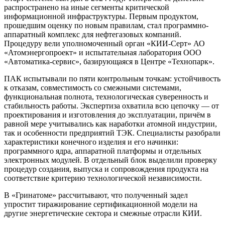
распространено на иные сегменты критической
информационной инфраструктуры. Первым продуктом,
прошедшим оценку по новым правилам, стал программно-
аппаратный комплекс для нефтегазовых компаний.
Процедуру вели уполномоченный орган «КИИ-Серт» АО
«Атомэнергопроект» и испытательная лаборатория ООО
«Автоматика-сервис», базирующаяся в Центре «Технопарк».
ПАК испытывали по пяти контрольным точкам: устойчивость
к отказам, совместимость со смежными системами,
функциональная полнота, технологическая суверенность и
стабильность работы. Экспертиза охватила всю цепочку — от
проектирования и изготовления до эксплуатации, причём в
равной мере учитывались как наработки атомной индустрии,
так и особенности предприятий ТЭК. Специалисты разобрали
характеристики конечного изделия и его начинки:
программного ядра, аппаратной платформы и отдельных
электронных модулей. В отдельный блок выделили проверку
процедур создания, выпуска и сопровождения продукта на
соответствие критерию технологической независимости.
В «Гринатоме» рассчитывают, что полученный задел
упростит тиражирование сертификационной модели на
другие энергетические сектора и смежные отрасли КИИ.