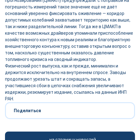
прогнозирования (ЦМАКП) предупреждали: с поправкой на
погрешность измерений такое значение ещё не даёт
оснований уверенно фиксировать оживление — коридор
допустимых колебаний захватывает территорию как выше,
так и ниже разделительной линии. Тогда же в ЦМАКП в
качестве возможных драйверов упоминали приспособление
хозяйственного контура к новым реалиям и благоприятную
внешнеторговую конъюнктуру, оставив открытым вопрос о
том, насколько существенным оказалось давление
топливного кризиса на сводный индикатор.
Физический рост выпуска, как и прежде, минимален и
держится исключительно на внутреннем спросе. Заводы
продолжают урезать штат и сокращать запасы, а
участившиеся сбои в цепочках снабжения увеличивают
издержки, резюмирует издание, ссылаясь на данные ИНП
РАН.
Поделиться
← на страницу новостей