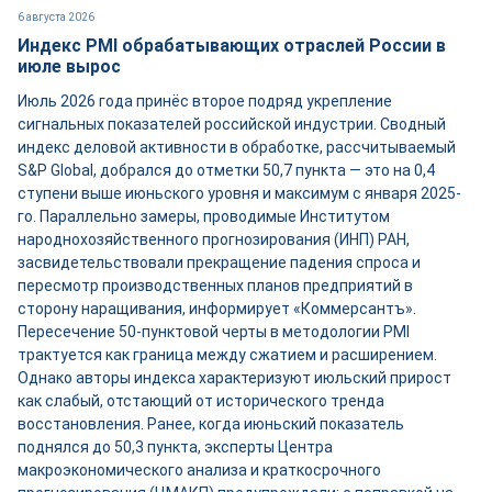
6 августа 2026
Индекс PMI обрабатывающих отраслей России в
июле вырос
Июль 2026 года принёс второе подряд укрепление
сигнальных показателей российской индустрии. Сводный
индекс деловой активности в обработке, рассчитываемый
S&P Global, добрался до отметки 50,7 пункта — это на 0,4
ступени выше июньского уровня и максимум с января 2025-
го. Параллельно замеры, проводимые Институтом
народнохозяйственного прогнозирования (ИНП) РАН,
засвидетельствовали прекращение падения спроса и
пересмотр производственных планов предприятий в
сторону наращивания, информирует «Коммерсантъ».
Пересечение 50-пунктовой черты в методологии PMI
трактуется как граница между сжатием и расширением.
Однако авторы индекса характеризуют июльский прирост
как слабый, отстающий от исторического тренда
восстановления. Ранее, когда июньский показатель
поднялся до 50,3 пункта, эксперты Центра
макроэкономического анализа и краткосрочного