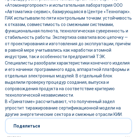
«Атомэнергопроект» и испытательная лаборатория ООО
«Автоматика-сервис», базирующаяся в Центре «Технопарк».
ПАК испытывали по пяти контрольным точкам: устойчивость
к отказам, совместимость со смежными системами,
функциональная полнота, технологическая суверенность и
стабильность работы. Экспертиза охватила всю цепочку —
от проектирования и изготовления до эксплуатации, причём
в равной мере учитывались как наработки атомной
индустрии, так и особенности предприятий ТЭК.
Специалисты разобрали характеристики конечного изделия
и его начинки: программного ядра, аппаратной платформы и
отдельных электронных модулей. В отдельный блок
выделили проверку процедур создания, выпуска и
сопровождения продукта на соответствие критерию
технологической независимости.
В «Гринатоме» рассчитывают, что полученный задел
упростит тиражирование сертификационной модели на
другие энергетические сектора и смежные отрасли КИИ.
Поделиться