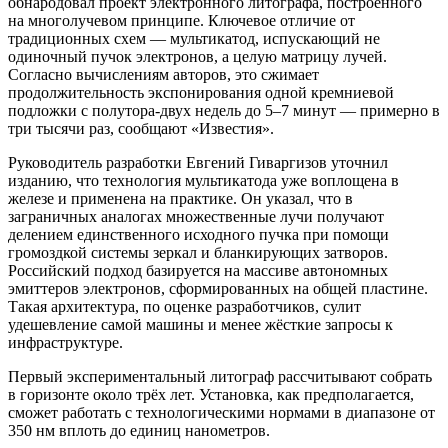
обнародовал проект электронного литографа, построенного
на многолучевом принципе. Ключевое отличие от
традиционных схем — мультикатод, испускающий не
одиночный пучок электронов, а целую матрицу лучей.
Согласно вычислениям авторов, это сжимает
продолжительность экспонирования одной кремниевой
подложки с полутора-двух недель до 5–7 минут — примерно в
три тысячи раз, сообщают «Известия».
Руководитель разработки Евгений Гиваргизов уточнил
изданию, что технология мультикатода уже воплощена в
железе и применена на практике. Он указал, что в
заграничных аналогах множественные лучи получают
делением единственного исходного пучка при помощи
громоздкой системы зеркал и бланкирующих затворов.
Российский подход базируется на массиве автономных
эмиттеров электронов, сформированных на общей пластине.
Такая архитектура, по оценке разработчиков, сулит
удешевление самой машины и менее жёсткие запросы к
инфраструктуре.
Первый экспериментальный литограф рассчитывают собрать
в горизонте около трёх лет. Установка, как предполагается,
сможет работать с технологическими нормами в диапазоне от
350 нм вплоть до единиц нанометров.