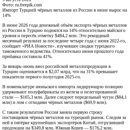
Фото: ru.freepik.com
Импорт Турцией чёрных металлов из России в июне вырос на
14%
В июне 2026 года денежный объём экспорта чёрных металлов
из России в Турцию поднялся на 14% относительно майского
уровня и пересёк отметку $484,2 млн. Это рекордный
месячный результат за последние четыре года с июня 2022-го,
сообщает «РИА Новости», изучившее сводки турецкого
таможенного ведомства. Относительно июня прошлого года
прибавка составила 41%.
За январь–июнь ввоз российской металлопродукции в
Турцию оценивается в $2,07 млрд, что на 31% превышает
показатели первого полугодия 2025-го.
В номенклатуре июньского импорта лидирующую позицию
удерживают полуфабрикаты из железа и нелегированной
стали — $165,3 млн. Далее следуют передельный чугун ($84,1
млн) и лом с отходами чёрных металлов ($69,9 млн).
С таким результатом Россия заняла первую строку
поставщиков чёрных металлов на турецкий рынок. Следом за
ней в пятёрке крупнейших экспортёров Китай, отгрузивший
продукции на $349,8 млн, Южная Корея — $176,2 млн,