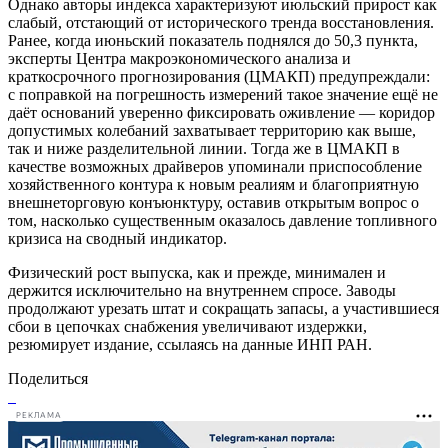
Однако авторы индекса характеризуют июльский прирост как
слабый, отстающий от исторического тренда восстановления.
Ранее, когда июньский показатель поднялся до 50,3 пункта,
эксперты Центра макроэкономического анализа и
краткосрочного прогнозирования (ЦМАКП) предупреждали:
с поправкой на погрешность измерений такое значение ещё не
даёт оснований уверенно фиксировать оживление — коридор
допустимых колебаний захватывает территорию как выше,
так и ниже разделительной линии. Тогда же в ЦМАКП в
качестве возможных драйверов упоминали приспособление
хозяйственного контура к новым реалиям и благоприятную
внешнеторговую конъюнктуру, оставив открытым вопрос о
том, насколько существенным оказалось давление топливного
кризиса на сводный индикатор.
Физический рост выпуска, как и прежде, минимален и
держится исключительно на внутреннем спросе. Заводы
продолжают урезать штат и сокращать запасы, а участившиеся
сбои в цепочках снабжения увеличивают издержки,
резюмирует издание, ссылаясь на данные ИНП РАН.
Поделиться
РЕКЛАМА