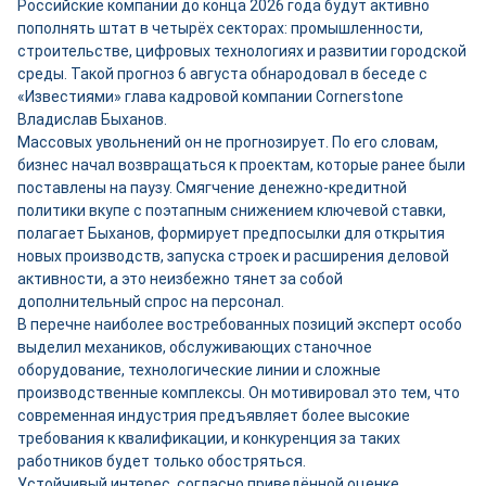
Российские компании до конца 2026 года будут активно
пополнять штат в четырёх секторах: промышленности,
строительстве, цифровых технологиях и развитии городской
среды. Такой прогноз 6 августа обнародовал в беседе с
«Известиями» глава кадровой компании Cornerstone
Владислав Быханов.
Массовых увольнений он не прогнозирует. По его словам,
бизнес начал возвращаться к проектам, которые ранее были
поставлены на паузу. Смягчение денежно-кредитной
политики вкупе с поэтапным снижением ключевой ставки,
полагает Быханов, формирует предпосылки для открытия
новых производств, запуска строек и расширения деловой
активности, а это неизбежно тянет за собой
дополнительный спрос на персонал.
В перечне наиболее востребованных позиций эксперт особо
выделил механиков, обслуживающих станочное
оборудование, технологические линии и сложные
производственные комплексы. Он мотивировал это тем, что
современная индустрия предъявляет более высокие
требования к квалификации, и конкуренция за таких
работников будет только обостряться.
Устойчивый интерес, согласно приведённой оценке,