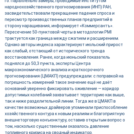
го. Параллельно замеры, проводимые Институтом
народнохозяйственного прогнозирования (ИНП) РАН,
засвидетельствовали прекращение падения спроса и
пересмотр производственных планов предприятий в
сторону наращивания, информирует «Коммерсантъ».
Пересечение 50-пунктовой черты в методологии PMI
трактуется как граница между сжатием и расширением.
Однако авторы индекса характеризуют июльский прирост
как слабый, отстающий от исторического тренда
восстановления. Ранее, когда июньский показатель
поднялся до 50,3 пункта, эксперты Центра
макроэкономического анализа и краткосрочного
прогнозирования (ЦМАКП) предупреждали: с поправкой на
погрешность измерений такое значение ещё не даёт
оснований уверенно фиксировать оживление — коридор
допустимых колебаний захватывает территорию как выше,
так и ниже разделительной линии. Тогда же в ЦМАКП в
качестве возможных драйверов упоминали приспособление
хозяйственного контура к новым реалиям и благоприятную
внешнеторговую конъюнктуру, оставив открытым вопрос о
том, насколько существенным оказалось давление
топливного кризиса на сводный индикатор.