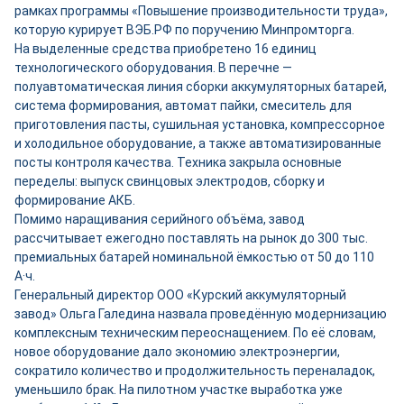
рамках программы «Повышение производительности труда»,
которую курирует ВЭБ.РФ по поручению Минпромторга.
На выделенные средства приобретено 16 единиц
технологического оборудования. В перечне —
полуавтоматическая линия сборки аккумуляторных батарей,
система формирования, автомат пайки, смеситель для
приготовления пасты, сушильная установка, компрессорное
и холодильное оборудование, а также автоматизированные
посты контроля качества. Техника закрыла основные
переделы: выпуск свинцовых электродов, сборку и
формирование АКБ.
Помимо наращивания серийного объёма, завод
рассчитывает ежегодно поставлять на рынок до 300 тыс.
премиальных батарей номинальной ёмкостью от 50 до 110
А·ч.
Генеральный директор ООО «Курский аккумуляторный
завод» Ольга Галедина назвала проведённую модернизацию
комплексным техническим переоснащением. По её словам,
новое оборудование дало экономию электроэнергии,
сократило количество и продолжительность переналадок,
уменьшило брак. На пилотном участке выработка уже