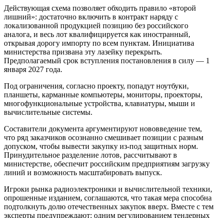
Действующая схема позволяет обходить правило «второй
лишний»: достаточно включить в контракт наряду с
локализованной продукцией позицию без российского
аналога, и весь лот квалифицируется как иностранный,
открывая дорогу импорту по всем пунктам. Инициатива
министерства призвана эту лазейку перекрыть.
Предполагаемый срок вступления постановления в силу — 1
января 2027 года.
Под ограничения, согласно проекту, попадут ноутбуки,
планшеты, карманные компьютеры, мониторы, проекторы,
многофункциональные устройства, клавиатуры, мыши и
вычислительные системы.
Составители документа аргументируют нововведение тем,
что ряд заказчиков осознанно смешивает позиции с разным
допуском, чтобы вывести закупку из-под защитных норм.
Принудительное разделение лотов, рассчитывают в
министерстве, обеспечит российским предприятиям загрузку
линий и возможность масштабировать выпуск.
Игроки рынка радиоэлектроники и вычислительной техники,
опрошенные изданием, соглашаются, что такая мера способна
подтолкнуть долю отечественных закупок вверх. Вместе с тем
эксперты предупреждают: одним регулированием тендерных