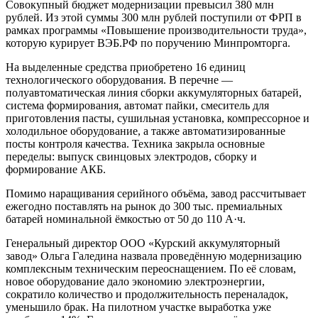
Совокупный бюджет модернизации превысил 380 млн
рублей. Из этой суммы 300 млн рублей поступили от ФРП в
рамках программы «Повышение производительности труда»,
которую курирует ВЭБ.РФ по поручению Минпромторга.
На выделенные средства приобретено 16 единиц
технологического оборудования. В перечне —
полуавтоматическая линия сборки аккумуляторных батарей,
система формирования, автомат пайки, смеситель для
приготовления пасты, сушильная установка, компрессорное и
холодильное оборудование, а также автоматизированные
посты контроля качества. Техника закрыла основные
переделы: выпуск свинцовых электродов, сборку и
формирование АКБ.
Помимо наращивания серийного объёма, завод рассчитывает
ежегодно поставлять на рынок до 300 тыс. премиальных
батарей номинальной ёмкостью от 50 до 110 А·ч.
Генеральный директор ООО «Курский аккумуляторный
завод» Ольга Галедина назвала проведённую модернизацию
комплексным техническим переоснащением. По её словам,
новое оборудование дало экономию электроэнергии,
сократило количество и продолжительность переналадок,
уменьшило брак. На пилотном участке выработка уже