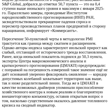
S&P Global, добрался до отметки 50,7 пункта — это на 0,4
ступени выше июньского уровня и максимум с января 2025-
го. Параллельно замеры, проводимые Институтом
народнохозяйственного прогнозирования (ИНП) РАН,
засвидетельствовали прекращение падения спроса и
пересмотр производственных планов предприятий в сторону
наращивания, информирует «Коммерсантъ».
Пересечение 50-пунктовой черты в методологии PMI
трактуется как граница между сжатием и расширением.
Однако авторы индекса характеризуют июльский прирост как
слабый, отстающий от исторического тренда восстановления.
Ранее, когда июньский показатель поднялся до 50,3 пункта,
эксперты Центра макроэкономического анализа и
краткосрочного прогнозирования (ЦМАКП) предупреждали:
с поправкой на погрешность измерений такое значение ещё не
даёт оснований уверенно фиксировать оживление — коридор
допустимых колебаний захватывает территорию как выше,
так и ниже разделительной линии. Тогда же в ЦМАКП в
качестве возможных драйверов упоминали приспособление
хозяйственного контура к новым реалиям и благоприятную
внешнеторговую конъюнктуру, оставив открытым вопрос о
том, насколько существенным оказалось давление топливного
кризиса на сводный индикатор.