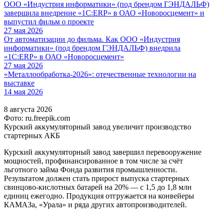
ООО «Индустрия информатики» (под брендом ГЭНДАЛЬФ)
завершила внедрение «1С:ERP» в ОАО «Новоросцемент» и
выпустил фильм о проекте
27 мая 2026
От автоматизации до фильма. Как ООО «Индустрия
информатики» (под брендом ГЭНДАЛЬФ) внедрила
«1С:ERP» в ОАО «Новоросцемент»
27 мая 2026
«Металлообработка-2026»: отечественные технологии на
выставке
14 мая 2026
8 августа 2026
Фото: ru.freepik.com
Курский аккумуляторный завод увеличит производство
стартерных АКБ
Курский аккумуляторный завод завершил перевооружение
мощностей, профинансированное в том числе за счёт
льготного займа Фонда развития промышленности.
Результатом должен стать прирост выпуска стартерных
свинцово-кислотных батарей на 20% — с 1,5 до 1,8 млн
единиц ежегодно. Продукция отгружается на конвейеры
КАМАЗа, «Урала» и ряда других автопроизводителей.