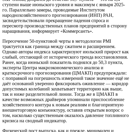
ступени выше июньского уровня и максимум с января 2025-
го. Параллельно замеры, проводимые Институтом
народнохозяйственного прогнозирования (ИНП) РАН,
засвидетельствовали прекращение падения спроса и
пересмотр производственных планов предприятий в сторону
наращивания, информирует «Коммерсантъ».
Пересечение 50-пунктовой черты в методологии PMI
трактуется как граница между сжатием и расширением.
Однако авторы индекса характеризуют июльский прирост как
слабый, отстающий от исторического тренда восстановления.
Ранее, когда июньский показатель поднялся до 50,3 пункта,
эксперты Центра макроэкономического анализа и
краткосрочного прогнозирования (ЦМАКП) предупреждали:
с поправкой на погрешность измерений такое значение ещё не
даёт оснований уверенно фиксировать оживление — коридор
допустимых колебаний захватывает территорию как выше,
так и ниже разделительной линии. Тогда же в ЦМАКП в
качестве возможных драйверов упоминали приспособление
хозяйственного контура к новым реалиям и благоприятную
внешнеторговую конъюнктуру, оставив открытым вопрос о
том, насколько существенным оказалось давление топливного
кризиса на сводный индикатор.
Физический рост выпуска, как и прежде, минимален и