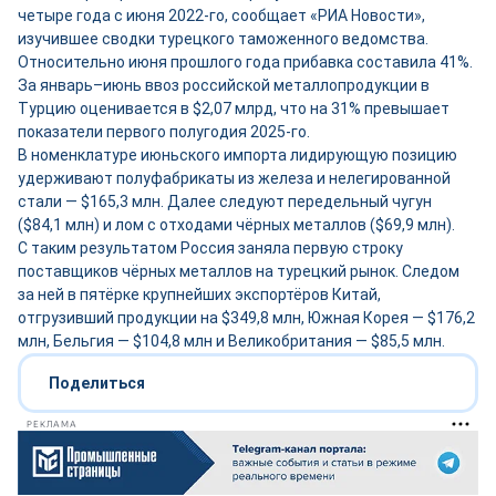
четыре года с июня 2022-го, сообщает «РИА Новости»,
изучившее сводки турецкого таможенного ведомства.
Относительно июня прошлого года прибавка составила 41%.
За январь–июнь ввоз российской металлопродукции в
Турцию оценивается в $2,07 млрд, что на 31% превышает
показатели первого полугодия 2025-го.
В номенклатуре июньского импорта лидирующую позицию
удерживают полуфабрикаты из железа и нелегированной
стали — $165,3 млн. Далее следуют передельный чугун
($84,1 млн) и лом с отходами чёрных металлов ($69,9 млн).
С таким результатом Россия заняла первую строку
поставщиков чёрных металлов на турецкий рынок. Следом
за ней в пятёрке крупнейших экспортёров Китай,
отгрузивший продукции на $349,8 млн, Южная Корея — $176,2
млн, Бельгия — $104,8 млн и Великобритания — $85,5 млн.
Поделиться
РЕКЛАМА