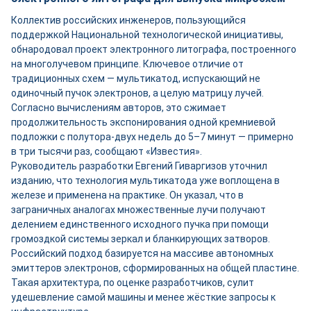
Коллектив российских инженеров, пользующийся
поддержкой Национальной технологической инициативы,
обнародовал проект электронного литографа, построенного
на многолучевом принципе. Ключевое отличие от
традиционных схем — мультикатод, испускающий не
одиночный пучок электронов, а целую матрицу лучей.
Согласно вычислениям авторов, это сжимает
продолжительность экспонирования одной кремниевой
подложки с полутора-двух недель до 5–7 минут — примерно
в три тысячи раз, сообщают «Известия».
Руководитель разработки Евгений Гиваргизов уточнил
изданию, что технология мультикатода уже воплощена в
железе и применена на практике. Он указал, что в
заграничных аналогах множественные лучи получают
делением единственного исходного пучка при помощи
громоздкой системы зеркал и бланкирующих затворов.
Российский подход базируется на массиве автономных
эмиттеров электронов, сформированных на общей пластине.
Такая архитектура, по оценке разработчиков, сулит
удешевление самой машины и менее жёсткие запросы к