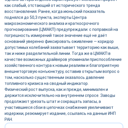
как слабый, отстающий от исторического тренда
восстановления. Ранее, когда июньский показатель
поднялся до 50,3 пункта, эксперты Центра
макроэкономического анализа и краткосрочного
прогнозирования (ЦМАКП) предупреждали: с поправкой на
погрешность измерений такое значение ещё не даёт
оснований уверенно фиксировать оживление — коридор
допустимых колебаний захватывает территорию как выше,
так и ниже разделительной линии. Тогда же в ЦМАКП в
качестве возможных драйверов упоминали приспособление
хозяйственного контура к новым реалиям и благоприятную
внешнеторговую конъюнктуру, оставив открытым вопрос о
том, насколько существенным оказалось давление
топливного кризиса на сводный индикатор.
Физический рост выпуска, как и прежде, минимален и
держится исключительно на внутреннем спросе. Заводы
продолжают урезать штат и сокращать запасы, а
участившиеся сбои в цепочках снабжения увеличивают
издержки, резюмирует издание, ссылаясь на данные ИНП
РАН.