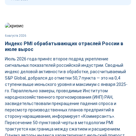
6 августа 2026
Индекс PMI обрабатывающих отраслей России в
июле вырос
Июль 2026 года принёс второе подряд укрепление
сигнальных показателей российской индустрии. Сводный
индекс деловой активности в обработке, рассчитываемый
S&P Global, добрался до отметки 50,7 пункта — это на 0,4
ступени выше июньского уровня и максимум с января 2025-
го. Параллельно замеры, проводимые Институтом
народнохозяйственного прогнозирования (ИНП) РАН,
засвидетельствовали прекращение падения спроса и
пересмотр производственных планов предприятий в
сторону наращивания, информирует «Коммерсантъ».
Пересечение 50-пунктовой черты в методологии PMI
трактуется как граница между сжатием и расширением.
Однако авторы индекса характеризуют июльский прирост