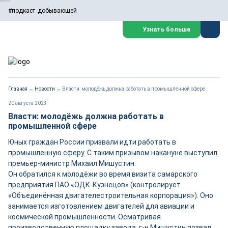
#подкаст_добывающей
Узнать больше
Главная
→
Новости
→
Власти: молодёжь должна работать в промышленной сфере
20 августа 2023
Власти: молодёжь должна работать в
промышленной сфере
Юных граждан России призвали идти работать в
промышленную сферу. С таким призывом накануне выступил
премьер-министр Михаил Мишустин.
Он обратился к молодёжи во время визита самарского
предприятия ПАО «ОДК-Кузнецов» (контролирует
«Объединённая двигателестроительная корпорация»). Оно
занимается изготовлением двигателей для авиации и
космической промышленности. Осматривая
производственную площадку завода, г-н Мишустин позвал