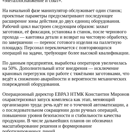
«Металлоснабжение и сбыт».
На начальной фазе манипулятор обслуживает один станок;
проектные параметры предусматривают последующее
расширение зоны действия до двух единиц оборудования.
Рабочий цикл выстроен следующим образом: захват
заготовки, её фиксация, установка в станок, после чернового
прохода — кантовка детали и возврат на чистовую обработку,
по завершении — перенос готового изделия на паллетную
площадку. Персонал переключается с повторяющихся
операций на задачи, требующие более высокой квалификации.
По данным предприятия, выработка операторов увеличилась
на 50%. Дополнительный итог внедрения — исключение
крановых перегрузок при работе с тяжёлыми заготовками, что
ведёт к снижению аварийности и вероятности механических
повреждений оборудования.
Операционный директор ЕВРАЗ НТМК Константин Миронов
охарактеризовал запуск комплекса как этап, меняющий
организацию труда: речь идёт не о точечной автоматизации, а
о последовательном сокращении доли ручных операций,
повышении уровня безопасности и стабильности качества
продукции. В числе дальнейших планов он обозначил
масштабирование решения и формирование
роботизированных линий.