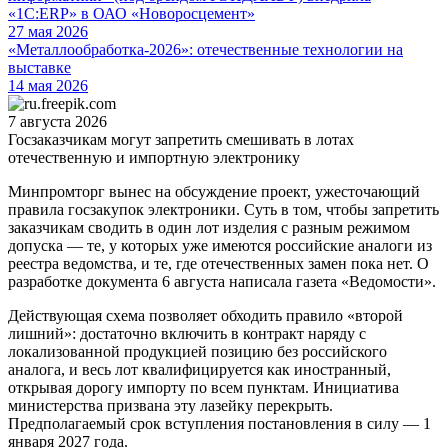
«1С:ERP» в ОАО «Новоросцемент»
27 мая 2026
«Металлообработка-2026»: отечественные технологии на
выставке
14 мая 2026
7 августа 2026
Госзаказчикам могут запретить смешивать в лотах
отечественную и импортную электронику
Минпромторг вынес на обсуждение проект, ужесточающий
правила госзакупок электроники. Суть в том, чтобы запретить
заказчикам сводить в один лот изделия с разным режимом
допуска — те, у которых уже имеются российские аналоги из
реестра ведомства, и те, где отечественных замен пока нет. О
разработке документа 6 августа написала газета «Ведомости».
Действующая схема позволяет обходить правило «второй
лишний»: достаточно включить в контракт наряду с
локализованной продукцией позицию без российского
аналога, и весь лот квалифицируется как иностранный,
открывая дорогу импорту по всем пунктам. Инициатива
министерства призвана эту лазейку перекрыть.
Предполагаемый срок вступления постановления в силу — 1
января 2027 года.