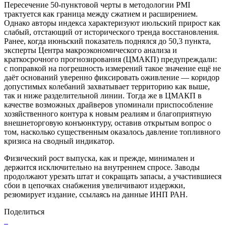
Пересечение 50-пунктовой черты в методологии PMI
трактуется как граница между сжатием и расширением.
Однако авторы индекса характеризуют июльский прирост как
слабый, отстающий от исторического тренда восстановления.
Ранее, когда июньский показатель поднялся до 50,3 пункта,
эксперты Центра макроэкономического анализа и
краткосрочного прогнозирования (ЦМАКП) предупреждали:
с поправкой на погрешность измерений такое значение ещё не
даёт оснований уверенно фиксировать оживление — коридор
допустимых колебаний захватывает территорию как выше,
так и ниже разделительной линии. Тогда же в ЦМАКП в
качестве возможных драйверов упоминали приспособление
хозяйственного контура к новым реалиям и благоприятную
внешнеторговую конъюнктуру, оставив открытым вопрос о
том, насколько существенным оказалось давление топливного
кризиса на сводный индикатор.
Физический рост выпуска, как и прежде, минимален и
держится исключительно на внутреннем спросе. Заводы
продолжают урезать штат и сокращать запасы, а участившиеся
сбои в цепочках снабжения увеличивают издержки,
резюмирует издание, ссылаясь на данные ИНП РАН.
Поделиться