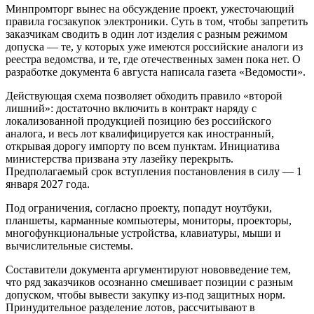
Минпромторг вынес на обсуждение проект, ужесточающий
правила госзакупок электроники. Суть в том, чтобы запретить
заказчикам сводить в один лот изделия с разным режимом
допуска — те, у которых уже имеются российские аналоги из
реестра ведомства, и те, где отечественных замен пока нет. О
разработке документа 6 августа написала газета «Ведомости».
Действующая схема позволяет обходить правило «второй
лишний»: достаточно включить в контракт наряду с
локализованной продукцией позицию без российского
аналога, и весь лот квалифицируется как иностранный,
открывая дорогу импорту по всем пунктам. Инициатива
министерства призвана эту лазейку перекрыть.
Предполагаемый срок вступления постановления в силу — 1
января 2027 года.
Под ограничения, согласно проекту, попадут ноутбуки,
планшеты, карманные компьютеры, мониторы, проекторы,
многофункциональные устройства, клавиатуры, мыши и
вычислительные системы.
Составители документа аргументируют нововведение тем,
что ряд заказчиков осознанно смешивает позиции с разным
допуском, чтобы вывести закупку из-под защитных норм.
Принудительное разделение лотов, рассчитывают в