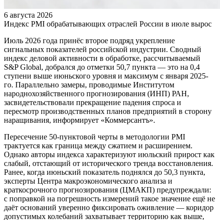
6 августа 2026
Индекс PMI обрабатывающих отраслей России в июле вырос
Июль 2026 года принёс второе подряд укрепление
сигнальных показателей российской индустрии. Сводный
индекс деловой активности в обработке, рассчитываемый
S&P Global, добрался до отметки 50,7 пункта — это на 0,4
ступени выше июньского уровня и максимум с января 2025-
го. Параллельно замеры, проводимые Институтом
народнохозяйственного прогнозирования (ИНП) РАН,
засвидетельствовали прекращение падения спроса и
пересмотр производственных планов предприятий в сторону
наращивания, информирует «Коммерсантъ».
Пересечение 50-пунктовой черты в методологии PMI
трактуется как граница между сжатием и расширением.
Однако авторы индекса характеризуют июльский прирост как
слабый, отстающий от исторического тренда восстановления.
Ранее, когда июньский показатель поднялся до 50,3 пункта,
эксперты Центра макроэкономического анализа и
краткосрочного прогнозирования (ЦМАКП) предупреждали:
с поправкой на погрешность измерений такое значение ещё не
даёт оснований уверенно фиксировать оживление — коридор
допустимых колебаний захватывает территорию как выше,