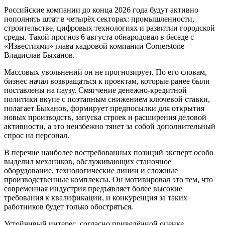
Российские компании до конца 2026 года будут активно
пополнять штат в четырёх секторах: промышленности,
строительстве, цифровых технологиях и развитии городской
среды. Такой прогноз 6 августа обнародовал в беседе с
«Известиями» глава кадровой компании Cornerstone
Владислав Быханов.
Массовых увольнений он не прогнозирует. По его словам,
бизнес начал возвращаться к проектам, которые ранее были
поставлены на паузу. Смягчение денежно-кредитной
политики вкупе с поэтапным снижением ключевой ставки,
полагает Быханов, формирует предпосылки для открытия
новых производств, запуска строек и расширения деловой
активности, а это неизбежно тянет за собой дополнительный
спрос на персонал.
В перечне наиболее востребованных позиций эксперт особо
выделил механиков, обслуживающих станочное
оборудование, технологические линии и сложные
производственные комплексы. Он мотивировал это тем, что
современная индустрия предъявляет более высокие
требования к квалификации, и конкуренция за таких
работников будет только обостряться.
Устойчивый интерес, согласно приведённой оценке,