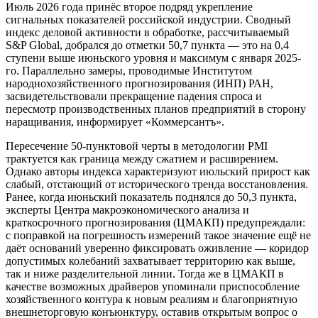
Июль 2026 года принёс второе подряд укрепление
сигнальных показателей российской индустрии. Сводный
индекс деловой активности в обработке, рассчитываемый
S&P Global, добрался до отметки 50,7 пункта — это на 0,4
ступени выше июньского уровня и максимум с января 2025-
го. Параллельно замеры, проводимые Институтом
народнохозяйственного прогнозирования (ИНП) РАН,
засвидетельствовали прекращение падения спроса и
пересмотр производственных планов предприятий в сторону
наращивания, информирует «Коммерсантъ».
Пересечение 50-пунктовой черты в методологии PMI
трактуется как граница между сжатием и расширением.
Однако авторы индекса характеризуют июльский прирост как
слабый, отстающий от исторического тренда восстановления.
Ранее, когда июньский показатель поднялся до 50,3 пункта,
эксперты Центра макроэкономического анализа и
краткосрочного прогнозирования (ЦМАКП) предупреждали:
с поправкой на погрешность измерений такое значение ещё не
даёт оснований уверенно фиксировать оживление — коридор
допустимых колебаний захватывает территорию как выше,
так и ниже разделительной линии. Тогда же в ЦМАКП в
качестве возможных драйверов упоминали приспособление
хозяйственного контура к новым реалиям и благоприятную
внешнеторговую конъюнктуру, оставив открытым вопрос о