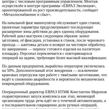
центры с числовым программным управлением. Монтаж
осуществлён в контуре программы «ЕВРАЗ Эволюция»,
ориентированной на рост производительности, сообщает
«Металлоснабжение и сбыт».
На начальной фазе манипулятор обслуживает один станок;
проектные параметры предусматривают последующее
расширение зоны действия до двух единиц оборудования.
Рабочий цикл выстроен следующим образом: захват
заготовки, её фиксация, установка в станок, после чернового
прохода — кантовка детали и возврат на чистовую обработку,
по завершении — перенос готового изделия на паллетную
площадку. Персонал переключается с повторяющихся
операций на задачи, требующие более высокой квалификации.
По данным предприятия, выработка операторов увеличилась
на 50%. Дополнительный итог внедрения — исключение
крановых перегрузок при работе с тяжёлыми заготовками, что
ведёт к снижению аварийности и вероятности механических
повреждений оборудования.
Операционный директор ЕВРАЗ НТМК Константин Миронов
охарактеризовал запуск комплекса как этап, меняющий
организацию труда: речь идёт не о точечной автоматизации, а
о последовательном сокращении доли ручных операций,