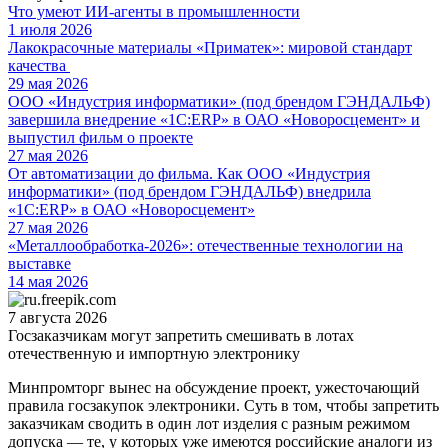
Что умеют ИИ-агенты в промышленности
1 июля 2026
Лакокрасочные материалы «Приматек»: мировой стандарт
качества
29 мая 2026
ООО «Индустрия информатики» (под брендом ГЭНДАЛЬФ)
завершила внедрение «1С:ERP» в ОАО «Новоросцемент» и
выпустил фильм о проекте
27 мая 2026
От автоматизации до фильма. Как ООО «Индустрия
информатики» (под брендом ГЭНДАЛЬФ) внедрила
«1С:ERP» в ОАО «Новоросцемент»
27 мая 2026
«Металлообработка-2026»: отечественные технологии на
выставке
14 мая 2026
7 августа 2026
Госзаказчикам могут запретить смешивать в лотах
отечественную и импортную электронику
Минпромторг вынес на обсуждение проект, ужесточающий
правила госзакупок электроники. Суть в том, чтобы запретить
заказчикам сводить в один лот изделия с разным режимом
допуска — те, у которых уже имеются российские аналоги из