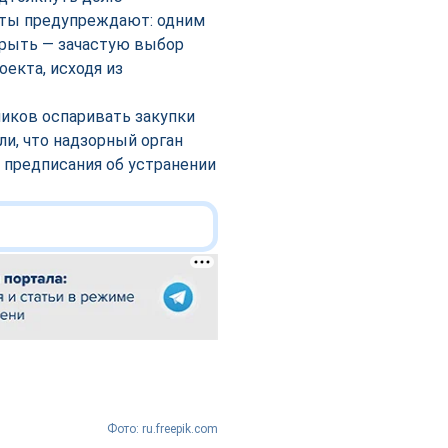
рты предупреждают: одним
крыть — зачастую выбор
екта, исходя из
ников оспаривать закупки
и, что надзорный орган
 предписания об устранении
Фото: ru.freepik.com