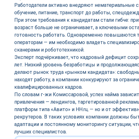
Работодатели активно внедряют нематериальные с
обучение, питание, транспорт до работы, спецодежд
При этом требования к кандидатам стали гибче: пр
возраст больше не ограничивает, а ключевыми ост
готовность работать. Одновременно повышаются т
операторам — им необходимо владеть специализир
сканерами и робототехникой.
Эксперт подчёркивает, что кадровый дефицит сохр
лет. Низкий уровень безработицы и продолжающая
делают рынок труда «рынком кандидата»: свободн
находят работу, а компании конкурируют за огранич
квалифицированных кадров.
По словам г-жи Комиссаровой, успех найма зависит
привлечения — лендингов, таргетированной реклам
платформ типа «Авито» и НН.ru, — но и от эффекти
рекрутеров. В таких условиях компании должны бы
адаптации и постоянному мониторингу ситуации, ч
лучших специалистов.