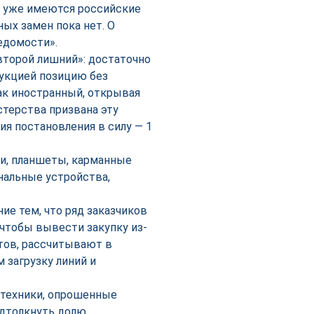
х уже имеются российские
ных замен пока нет. О
едомости».
второй лишний»: достаточно
дукцией позицию без
как иностранный, открывая
стерства призвана эту
я постановления в силу — 1
ки, планшеты, карманные
альные устройства,
е тем, что ряд заказчиков
чтобы вывести закупку из-
тов, рассчитывают в
 загрузку линий и
 техники, опрошенные
одтолкнуть долю