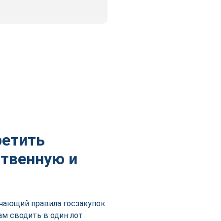
ретить
ственную и
чающий правила госзакупок
ам сводить в один лот