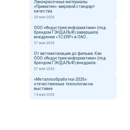
Лакокрасочные материалы
«Приматек»: мировой стандарт
качества
29 мая 2026
ООО «Индустрия информатики» (под
брендом ГЭНДАЛЬФ) завершила
внедрение «1С:ERP» в ОАО
«Новоросцемент» и выпустил фильм о
27 мая 2026
проекте
От автоматизации до фильма. Как
ООО «Индустрия информатики» (под
брендом ГЭНДАЛЬФ) внедрила
«1С:ERP» в ОАО «Новоросцемент»
27 мая 2026
«Металлообработка-2026»:
отечественные технологии на
выставке
14 мая 2026