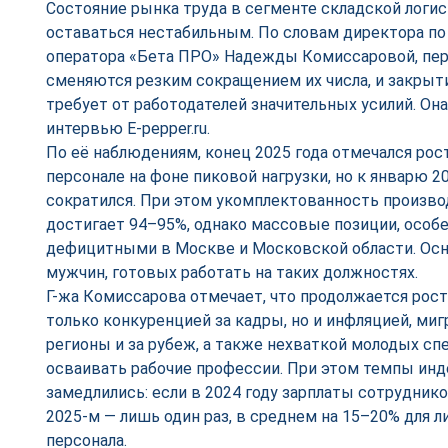
Состояние рынка труда в сегменте складской логи
оставаться нестабильным. По словам директора по
оператора «Бета ПРО» Надежды Комиссаровой, пе
сменяются резким сокращением их числа, и закрыт
требует от работодателей значительных усилий. Она
интервью E-pepper.ru.
По её наблюдениям, конец 2025 года отмечался рос
персонале на фоне пиковой нагрузки, но к январю 2
сократился. При этом укомплектованность произв
достигает 94–95%, однако массовые позиции, особе
дефицитными в Москве и Московской области. Осн
мужчин, готовых работать на таких должностях.
Г-жа Комиссарова отмечает, что продолжается рост
только конкуренцией за кадры, но и инфляцией, ми
регионы и за рубеж, а также нехваткой молодых сп
осваивать рабочие профессии. При этом темпы инд
замедлились: если в 2024 году зарплаты сотрудни
2025-м — лишь один раз, в среднем на 15–20% для л
персонала.