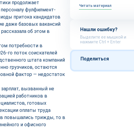
стики продолжает
Читать материал
 персоналу фулфилмент-
риоды притока кандидатов
ие даже базовых вакансий
Нашли ошибку?
 рассказала об этом в
Выделите ее мышкой и
нажмите Ctrl + Enter
том потребности в
026-го поток соискателей
Поделиться
одственного штата компаний
нно грузчиков, остаются
овной фактор — недостаток
 зарплат, вызванный не
грацией работников в
ециалистов, готовых
ексации оплаты труда
ков повышались трижды, то в
инейного и офисного