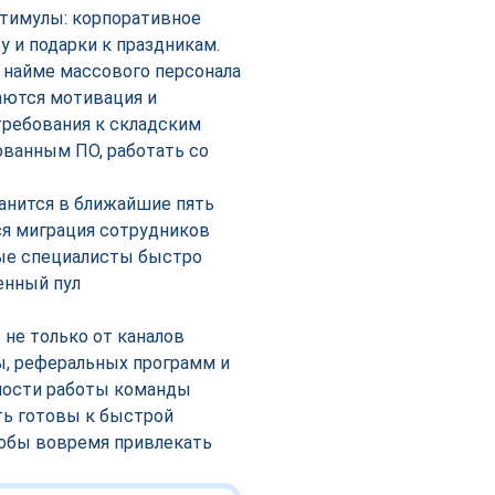
тимулы: корпоративное
у и подарки к праздникам.
и найме массового персонала
аются мотивация и
ребования к складским
ованным ПО, работать со
анится в ближайшие пять
ся миграция сотрудников
ые специалисты быстро
енный пул
 не только от каналов
ы, реферальных программ и
вности работы команды
ть готовы к быстрой
тобы вовремя привлекать