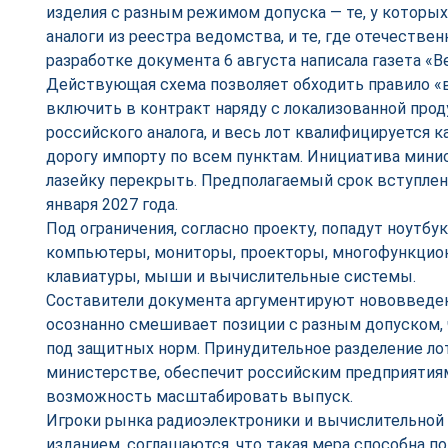
изделия с разным режимом допуска — те, у которы
аналоги из реестра ведомства, и те, где отечествен
разработке документа 6 августа написала газета «В
Действующая схема позволяет обходить правило «
включить в контракт наряду с локализованной про
российского аналога, и весь лот квалифицируется 
дорогу импорту по всем пунктам. Инициатива мини
лазейку перекрыть. Предполагаемый срок вступлени
января 2027 года.
Под ограничения, согласно проекту, попадут ноутбу
компьютеры, мониторы, проекторы, многофункцион
клавиатуры, мыши и вычислительные системы.
Составители документа аргументируют нововведени
осознанно смешивает позиции с разным допуском, 
под защитных норм. Принудительное разделение ло
министерстве, обеспечит российским предприятиям
возможность масштабировать выпуск.
Игроки рынка радиоэлектроники и вычислительной
изданием, соглашаются, что такая мера способна п