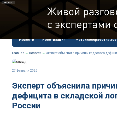
#подкаст_добывающей
erid: F7NfYUJCUneTVxVUwxTu
Спец
Новости
Роботизация
Металлообработка 202
Главная
→
Новости
→
Эксперт объяснила причины кадрового дефицит
27 февраля 2026
Эксперт объяснила причи
дефицита в складской ло
России