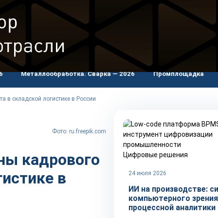
проекты
Журнал «Промышленные страницы»
Рекламо
6
Металлообработка. Сварка — 2026
Промплощадка
а в складской логистике в России
Фото: ru.freepik.com
ны кадрового
Цифровые решения
гистике в
24 июля 2026
ИИ на производстве: с
компьютерного зрения
процессной аналитики