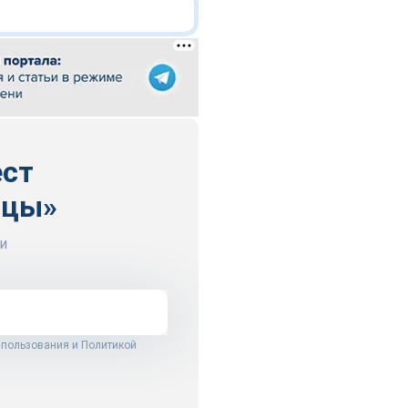
ест
ицы»
и
 пользования
и
Политикой