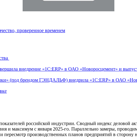
ачество, проверенное временем
ства
ершила внедрение «1С:ERP» в ОАО «Новоросцемент» и выпуст
тики» (под брендом ГЭНДАЛЬФ) внедрила «1С:ERP» в ОАО «Но
вке
показателей российской индустрии. Сводный индекс деловой акт
овня и максимум с января 2025-го. Параллельно замеры, прово
 и пересмотр производственных планов предприятий в сторону