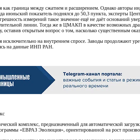
я как граница между сжатием и расширением. Однако авторы ин
гда июньский показатель поднялся до 50,3 пункта, эксперты Цен
решность измерений такое значение ещё не даёт оснований ув
делительной линии. Тогда же в ЦМАКП в качестве возможных др
 оставив открытым вопрос о том, насколько существенным оказ
я исключительно на внутреннем спросе. Заводы продолжают урез
аясь на данные ИНП РАН.
екс
ческий комплекс, предназначенный для автоматической загруз
ограммы «ЕВРАЗ Эволюция», ориентированной на рост производ