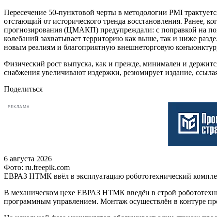
Пересечение 50-пунктовой черты в методологии PMI трактуетс
отстающий от исторического тренда восстановления. Ранее, ко
прогнозирования (ЦМАКП) предупреждали: с поправкой на пог
колебаний захватывает территорию как выше, так и ниже раз
новым реалиям и благоприятную внешнеторговую конъюнктуру,
Физический рост выпуска, как и прежде, минимален и держитс
снабжения увеличивают издержки, резюмирует издание, ссыл
Поделиться
РЕКЛАМА
6 августа 2026
Фото: ru.freepik.com
ЕВРАЗ НТМК ввёл в эксплуатацию робототехнический компл
В механическом цехе ЕВРАЗ НТМК введён в строй робототехни
программным управлением. Монтаж осуществлён в контуре пр