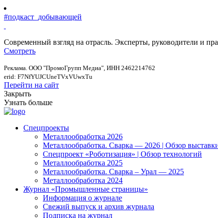
#подкаст_добывающей
Современный взгляд на отрасль. Эксперты, руководители и п
Смотреть
Реклама. ООО "ПромоГрупп Медиа", ИНН 2462214762
erid: F7NfYUJCUneTVxVUwxTu
Перейти на сайт
Закрыть
Узнать больше
Спецпроекты
Металлообработка 2026
Металлообработка. Сварка — 2026 | Обзор выставк
Спецпроект «Роботизация» | Обзор технологий
Металлообработка 2025
Металлообработка. Сварка – Урал — 2025
Металлообработка 2024
Журнал «Промышленные страницы»
Информация о журнале
Свежий выпуск и архив журнала
Подписка на журнал