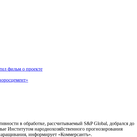
ил фильм о проекте
воросцемент»
ивности в обработке, рассчитываемый S&P Global, добрался до
димые Институтом народнохозяйственного прогнозирования
 наращивания, информирует «Коммерсантъ».