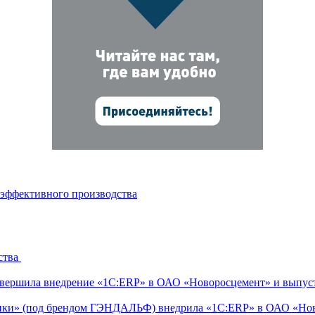
 эффективного производства
ства
ершила внедрение «1С:ERP» в ОАО «Новоросцемент» и выпуст
тики» (под брендом ГЭНДАЛЬФ) внедрила «1С:ERP» в ОАО «Но