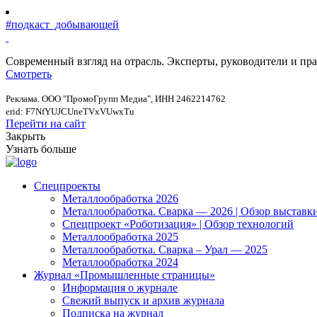
#подкаст_добывающей
Современный взгляд на отрасль. Эксперты, руководители и п
Смотреть
Реклама. ООО "ПромоГрупп Медиа", ИНН 2462214762
erid: F7NfYUJCUneTVxVUwxTu
Перейти на сайт
Закрыть
Узнать больше
Спецпроекты
Металлообработка 2026
Металлообработка. Сварка — 2026 | Обзор выставк
Спецпроект «Роботизация» | Обзор технологий
Металлообработка 2025
Металлообработка. Сварка – Урал — 2025
Металлообработка 2024
Журнал «Промышленные страницы»
Информация о журнале
Свежий выпуск и архив журнала
Подписка на журнал