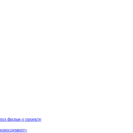
ил фильм о проекте
воросцемент»