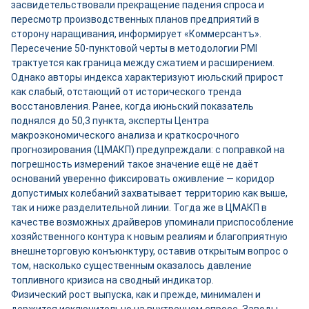
засвидетельствовали прекращение падения спроса и
пересмотр производственных планов предприятий в
сторону наращивания, информирует «Коммерсантъ».
Пересечение 50-пунктовой черты в методологии PMI
трактуется как граница между сжатием и расширением.
Однако авторы индекса характеризуют июльский прирост
как слабый, отстающий от исторического тренда
восстановления. Ранее, когда июньский показатель
поднялся до 50,3 пункта, эксперты Центра
макроэкономического анализа и краткосрочного
прогнозирования (ЦМАКП) предупреждали: с поправкой на
погрешность измерений такое значение ещё не даёт
оснований уверенно фиксировать оживление — коридор
допустимых колебаний захватывает территорию как выше,
так и ниже разделительной линии. Тогда же в ЦМАКП в
качестве возможных драйверов упоминали приспособление
хозяйственного контура к новым реалиям и благоприятную
внешнеторговую конъюнктуру, оставив открытым вопрос о
том, насколько существенным оказалось давление
топливного кризиса на сводный индикатор.
Физический рост выпуска, как и прежде, минимален и