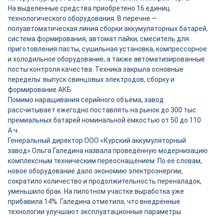
На выделенные средства приобретено 16 единиц
технологического оборудования. В перечне —
полуавтоматическая линия сборки аккумуляторных батарей,
система формирования, автомат пайки, смеситель для
приготовления пасты, сушильная установка, компрессорное
и холодильное оборудование, а также автоматизированные
посты контроля качества. Техника закрыла основные
переделы: выпуск свинцовых электродов, сборку и
формирование АКБ.
Помимо наращивания серийного объёма, завод
рассчитывает ежегодно поставлять на рынок до 300 тыс.
премиальных батарей номинальной ёмкостью от 50 до 110
А·ч.
Генеральный директор ООО «Курский аккумуляторный
завод» Ольга Галедина назвала проведённую модернизацию
комплексным техническим переоснащением. По её словам,
новое оборудование дало экономию электроэнергии,
сократило количество и продолжительность переналадок,
уменьшило брак. На пилотном участке выработка уже
прибавила 14%. Галедина отметила, что внедрённые
технологии улучшают эксплуатационные параметры