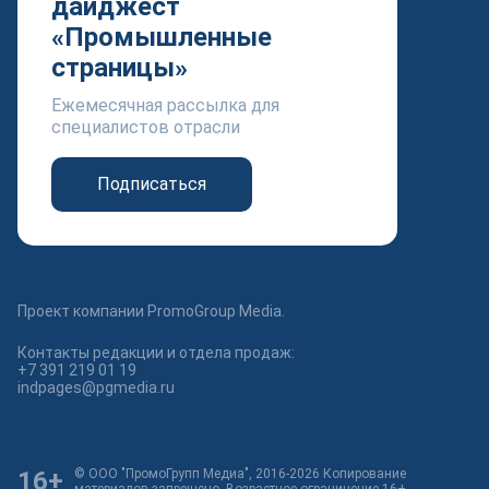
дайджест
«Промышленные
страницы»
Ежемесячная рассылка для
специалистов отрасли
Подписаться
Проект компании PromoGroup Media.
Контакты редакции и отдела продаж:
+7 391 219 01 19
indpages@pgmedia.ru
16+
© ООО "ПромоГрупп Медиа", 2016-2026 Копирование